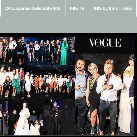
L'Accademia dello Stile IRIS
IRIS TV
IRIS by Irina Tirdea