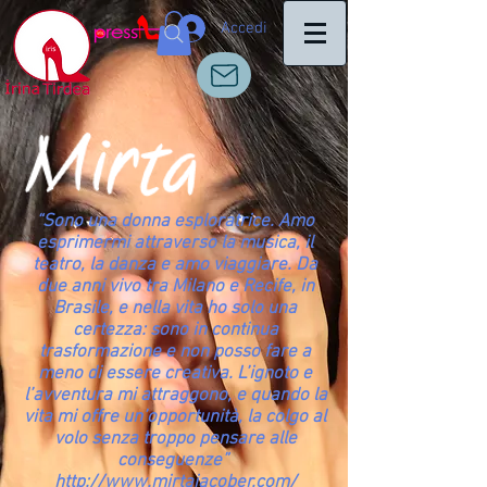
Accedi
“Sono una donna esploratrice. Amo
esprimermi attraverso la musica, il
teatro, la danza e amo viaggiare. Da
due anni vivo tra Milano e Recife, in
Brasile, e nella vita ho solo una
certezza: sono in continua
trasformazione e non posso fare a
meno di essere creativa. L’ignoto e
l’avventura mi attraggono, e quando la
vita mi offre un’opportunità, la colgo al
volo senza troppo pensare alle
conseguenze”
http://www.mirtajacober.com/