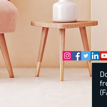
D
fr
(F