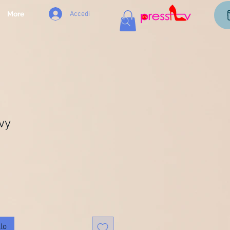
Accedi
More
vy
lo