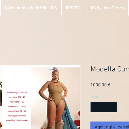
L'Accademia dello Stile IRIS
IRIS TV
IRIS by Irina Tirdea
Modella Cur
Prezzo
1000,00 €
Quantità
*
Aggiungi al carrel