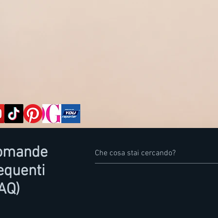
omande
equenti
AQ)