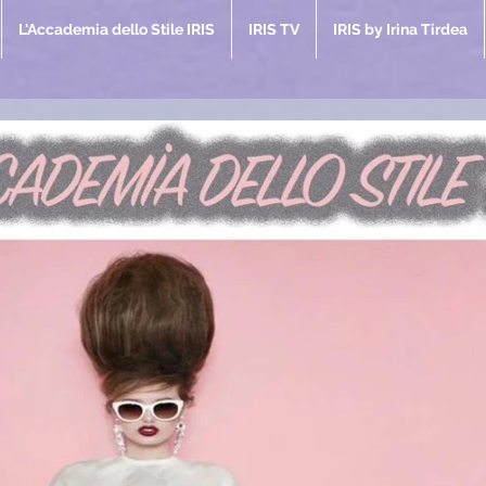
L'Accademia dello Stile IRIS
IRIS TV
IRIS by Irina Tirdea
coli IRIS
azin