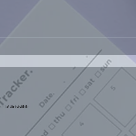
 tu! #irisistibile