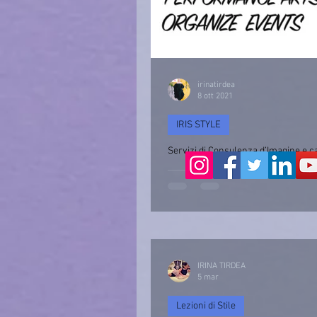
irinatirdea
8 ott 2021
IRIS STYLE
Servizi di Consulenza d’Imagine e c
Consulenza d’immagine & Cambio Stile
IRINA TIRDEA
5 mar
Lezioni di Stile