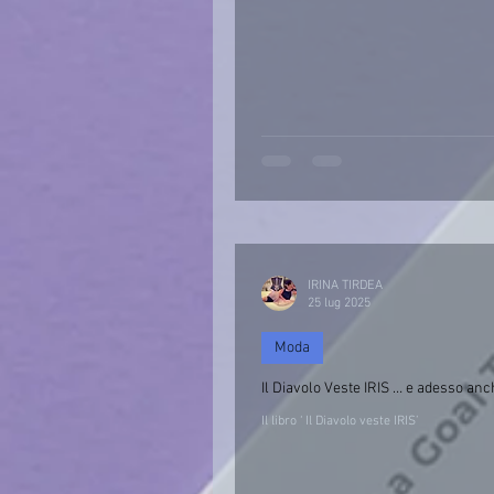
IRINA TIRDEA
25 lug 2025
Moda
Il Diavolo Veste IRIS … e adesso anche
Il libro ‘ Il Diavolo veste IRIS’