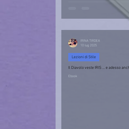
IRINA TIRDEA
10 lug 2025
Lezioni di Stile
Il Diavolo veste IRIS … e adesso anc
Ebook