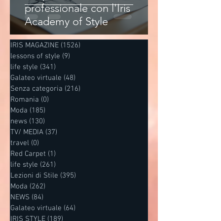
professionale con l'Iris
Academy of Style
IRIS MAGAZINE
(1526)
1526 post
lessons of style
(9)
9 post
life style
(341)
341 post
Galateo virtuale
(48)
48 post
Senza categoria
(216)
216 post
Romania
(0)
0 post
Moda
(185)
185 post
news
(130)
130 post
TV/ MEDIA
(37)
37 post
travel
(0)
0 post
Red Carpet
(1)
1 post
life style
(261)
261 post
Lezioni di Stile
(395)
395 post
Moda
(262)
262 post
NEWS
(84)
84 post
Galateo virtuale
(64)
64 post
IRIS STYLE
(189)
189 post