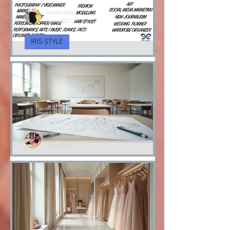
irinatirdea
8 ott 2021
IRIS STYLE
Servizi di Consulenza
d’Imagine e cambio Stile
Consulenza d’immagine & Cambio Stile
IRINA TIRDEA
4 giorni fa
Corsi di moda professionale:
Percorsi di Formazione
all'Iris Academy of Style
La moda è un linguaggio. Un modo per
esprimere chi siamo. Per questo ho