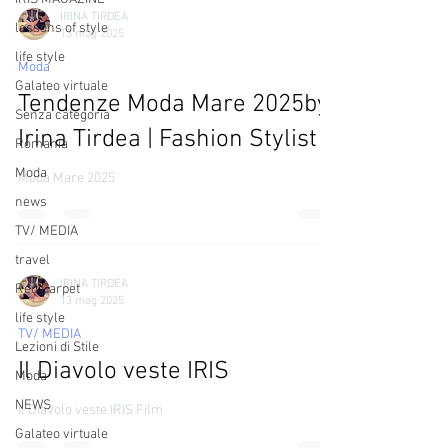
IRINA TIRDEA
lessons of style
13 mag 2025
life style
Moda
Galateo virtuale
Tendenze Moda Mare 2025by
Senza categoria
Irina Tirdea | Fashion Stylist
Romania
Moda
Moda Mare 2025
news
TV/ MEDIA
travel
IRINA TIRDEA
Red Carpet
13 mag 2025
life style
TV/ MEDIA
Lezioni di Stile
Il Diavolo veste IRIS
Moda
NEWS
Il Diavolo veste IRIS Film
Galateo virtuale