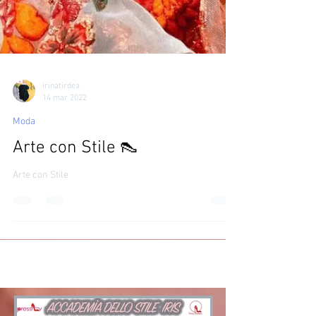
irinatirdea
14 mar 2022
Moda
Arte con Stile 👠
Arte con Stile