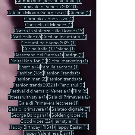
1 post
Caffè con stile
(1)
1 post
Cambiare senza paura
(1)
60 post
1 post
Cambio stile
(60)
Canale Italia
(1)
1 post
Carnavale di Venezia 2022
(1)
1 post
1 post
Catalina Mioara Georgescu
(1)
Cinema
(1)
1 post
Comunicazione visiva
(1)
1 post
Consuela di Monaco
(1)
15 post
Contro la violenza sulle Donne
(15)
9 post
1 post
Corsi online
(9)
Corsi online attoria
(1)
1 post
Costumi da bagno 2025
(1)
1 post
1 post
Cucina Italia
(1)
Daiano
(1)
1 post
1 post
Desenzano del Garda
(1)
Design
(1)
1 post
1 post
Digital Bon Ton
(1)
Digital marketing
(1)
4 post
1 post
Energia
(4)
Familia sagrada
(1)
186 post
5 post
Fashion
(186)
Fashion Trends
(5)
2 post
5 post
Fashion men
(2)
Fashion trends
(5)
1 post
1 post
Fashion trends 2022
(1)
Feng shui
(1)
1 post
6 post
Festival d cinema di Venezia
(1)
Film
(6)
1 post
2 post
Fitness with style
(1)
Gala di Primavera
(2)
1 post
Gala di Primavera lecchese
(1)
1 post
7 post
Gala di primavera
(1)
Galateo digitale
(7)
1 post
1 post
George Bologan
(1)
Golden globes
(1)