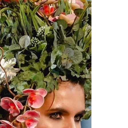
lessons of style
life style
Galateo virtuale
Senza categoria
Romania
Moda
news
TV/ MEDIA
travel
Red Carpet
life style
Lezioni di Stile
Moda
NEWS
Galateo virtuale
IRIS STYLE