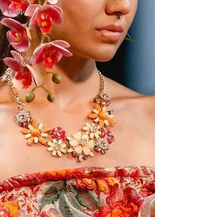
Eventi
IRIS Cinema
Moda Sostenibile
Contro la violenza
sulle Donne