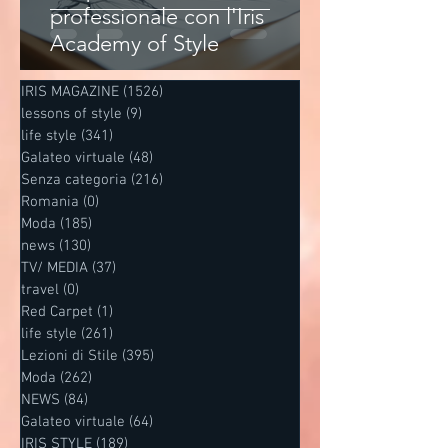
professionale con l'Iris
Academy of Style
IRIS MAGAZINE
(1526)
1526 post
lessons of style
(9)
9 post
life style
(341)
341 post
Galateo virtuale
(48)
48 post
Senza categoria
(216)
216 post
Romania
(0)
0 post
Moda
(185)
185 post
news
(130)
130 post
TV/ MEDIA
(37)
37 post
travel
(0)
0 post
Red Carpet
(1)
1 post
life style
(261)
261 post
Lezioni di Stile
(395)
395 post
Moda
(262)
262 post
NEWS
(84)
84 post
Galateo virtuale
(64)
64 post
IRIS STYLE
(189)
189 post