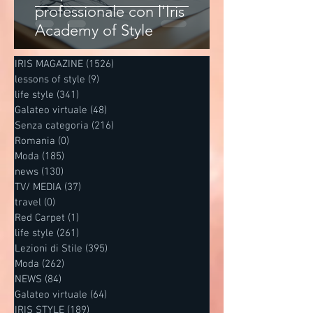
professionale con l'Iris
Academy of Style
IRIS MAGAZINE
(1526)
1526 post
lessons of style
(9)
9 post
life style
(341)
341 post
Galateo virtuale
(48)
48 post
Senza categoria
(216)
216 post
Romania
(0)
0 post
Moda
(185)
185 post
news
(130)
130 post
TV/ MEDIA
(37)
37 post
travel
(0)
0 post
Red Carpet
(1)
1 post
life style
(261)
261 post
Lezioni di Stile
(395)
395 post
Moda
(262)
262 post
NEWS
(84)
84 post
Galateo virtuale
(64)
64 post
IRIS STYLE
(189)
189 post