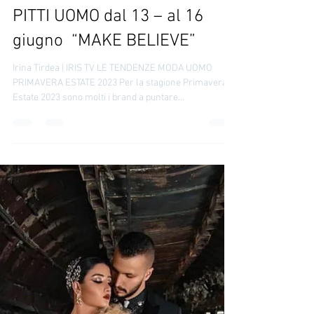
IRINA TIRDEA
13 giu 2023
life style
PITTI UOMO dal 13 – al 16
giugno “MAKE BELIEVE”
Irina Tirdea | IRIS TV LE TENDENZE MODA UOMO
PRIMAVERA ESTATE 2023 Per la stagione Primavera
Estate 2023 sono molti i brand a puntare...