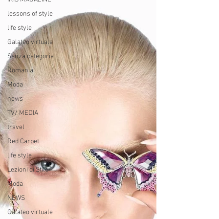
lessons of style
life style
Galateo virtuale
Senza categoria
Romania
Moda
news
TV/ MEDIA
travel
Red Carpet
life style
Lezioni di Stile
Moda
NEWS
Galateo virtuale