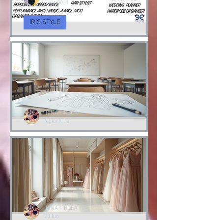
irinatirdea
8 ott 2021
IRIS STYLE
Servizi di Consulenza
d’Imagine e cambio Stile
Consulenza d’immagine & Cambio Stile
IRINA TIRDEA
4 giorni fa
Corsi di moda professionale:
Percorsi di Formazione
all'Iris Academy of Style
La moda è un linguaggio. Un modo per
esprimere chi siamo. Per questo ho