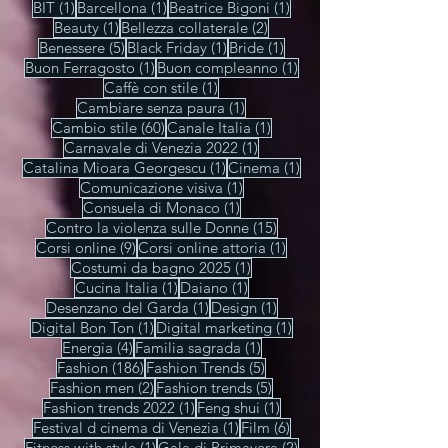
1 post
1 post
Adriano formoso
(1)
Anna Forlin
(1)
1 post
1 post
Art & fashion nights
(1)
Arte con Stile
(1)
1 post
1 post
13 post
Artist
(1)
Ary
(1)
Associazione IRIS
(13)
1 post
1 post
1 post
BIT
(1)
Barcellona
(1)
Beatrice Bigoni
(1)
1 post
2 post
Beauty
(1)
Bellezza collaterale
(2)
5 post
1 post
1 post
Benessere
(5)
Black Friday
(1)
Bride
(1)
1 post
1 post
Buon Ferragosto
(1)
Buon compleanno
(1)
1 post
Caffè con stile
(1)
1 post
Cambiare senza paura
(1)
60 post
1 post
Cambio stile
(60)
Canale Italia
(1)
1 post
Carnavale di Venezia 2022
(1)
1 post
1 post
Catalina Mioara Georgescu
(1)
Cinema
(1)
1 post
Comunicazione visiva
(1)
1 post
Consuela di Monaco
(1)
15 post
Contro la violenza sulle Donne
(15)
9 post
1 post
Corsi online
(9)
Corsi online attoria
(1)
1 post
Costumi da bagno 2025
(1)
1 post
1 post
Cucina Italia
(1)
Daiano
(1)
1 post
1 post
Desenzano del Garda
(1)
Design
(1)
1 post
1 post
Digital Bon Ton
(1)
Digital marketing
(1)
4 post
1 post
Energia
(4)
Familia sagrada
(1)
186 post
5 post
Fashion
(186)
Fashion Trends
(5)
2 post
5 post
Fashion men
(2)
Fashion trends
(5)