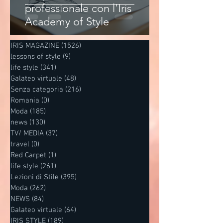
professionale con l'Iris
Academy of Style
IRIS MAGAZINE
(1526)
1526 post
lessons of style
(9)
9 post
life style
(341)
341 post
Galateo virtuale
(48)
48 post
Senza categoria
(216)
216 post
Romania
(0)
0 post
Moda
(185)
185 post
news
(130)
130 post
TV/ MEDIA
(37)
37 post
travel
(0)
0 post
Red Carpet
(1)
1 post
life style
(261)
261 post
Lezioni di Stile
(395)
395 post
Moda
(262)
262 post
NEWS
(84)
84 post
Galateo virtuale
(64)
64 post
IRIS STYLE
(189)
189 post