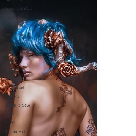
lessons of style
life style
Galateo virtuale
Senza categoria
Romania
Moda
news
TV/ MEDIA
travel
Red Carpet
life style
Lezioni di Stile
Moda
NEWS
Galateo virtuale