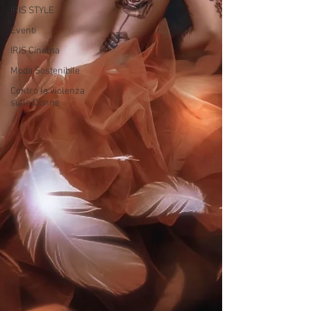
IRIS STYLE
Eventi
IRIS Cinema
Moda Sostenibile
Contro la violenza
sulle Donne