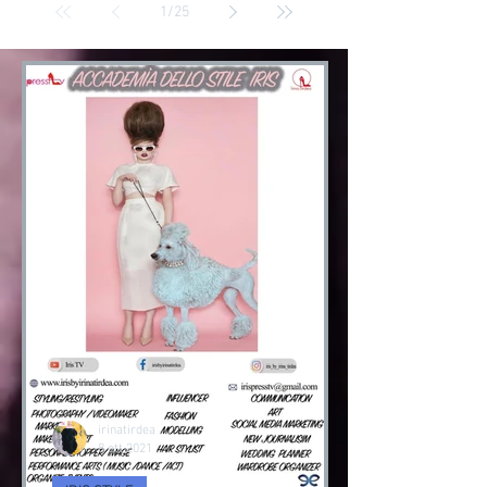
1
/
25