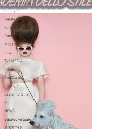
lessons of style
life style
Galateo virtuale
Senza categoria
Romania
Moda
news
TV/ MEDIA
travel
Red Carpet
life style
Lezioni di Stile
Moda
NEWS
Galateo virtuale
IRIS STYLE