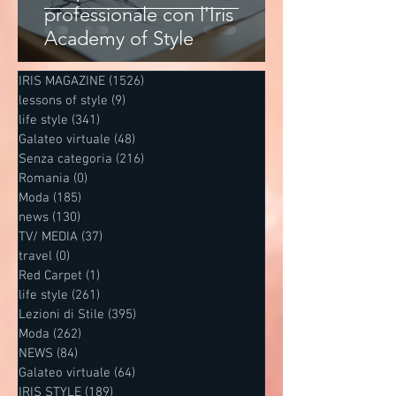
professionale con l'Iris
Academy of Style
IRIS MAGAZINE
(1526)
1526 post
lessons of style
(9)
9 post
life style
(341)
341 post
Galateo virtuale
(48)
48 post
Senza categoria
(216)
216 post
Romania
(0)
0 post
Moda
(185)
185 post
news
(130)
130 post
TV/ MEDIA
(37)
37 post
travel
(0)
0 post
Red Carpet
(1)
1 post
life style
(261)
261 post
Lezioni di Stile
(395)
395 post
Moda
(262)
262 post
NEWS
(84)
84 post
Galateo virtuale
(64)
64 post
IRIS STYLE
(189)
189 post