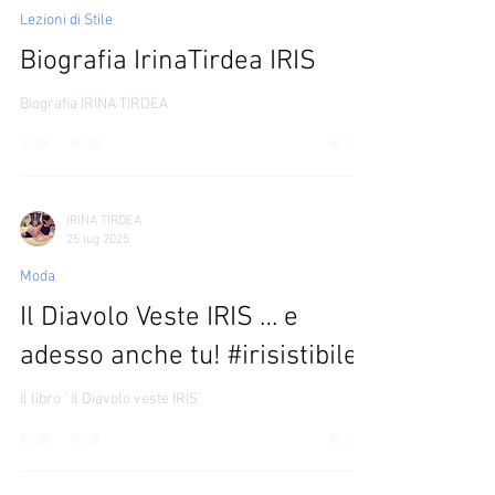
IRINA TIRDEA
5 mar
Lezioni di Stile
Biografia IrinaTirdea IRIS
Biografia IRINA TIRDEA
IRINA TIRDEA
25 lug 2025
Moda
Il Diavolo Veste IRIS … e
adesso anche tu! #irisistibile
Il libro ‘ Il Diavolo veste IRIS’