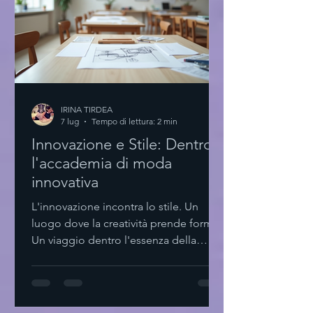
IRINA TIRDEA
7 lug
Tempo di lettura: 2 min
Innovazione e Stile: Dentro
l'accademia di moda
innovativa
L'innovazione incontra lo stile. Un
luogo dove la creatività prende forma.
Un viaggio dentro l'essenza della
moda contemporanea. Qui, ogni
dettaglio conta. Ogni scelta è pensata.
Minimalismo e funzionalità si fondono.
L'accademia di moda innovativa: un