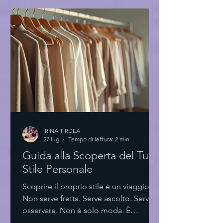
rispecchiano la mia essenza. Eye-level
view of a minimalist boutique with
exclusive high fashion dresses La forza
del minimalismo nella scelta Pochi
elementi. Linee pulite. Tagli essenziali.
Il minimalismo no
IRINA TIRDEA
27 lug
Tempo di lettura: 2 min
Guida alla Scoperta del Tuo
Stile Personale
Scoprire il proprio stile è un viaggio.
Non serve fretta. Serve ascolto. Serve
osservare. Non è solo moda. È
espressione. È identità. Scoprire il