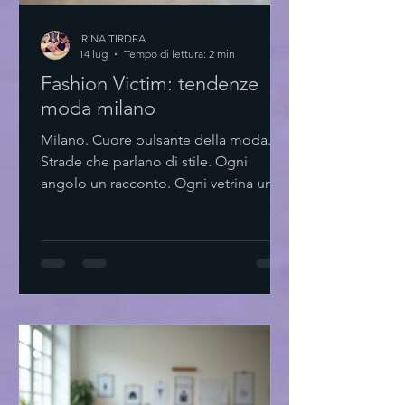
IRINA TIRDEA
14 lug
Tempo di lettura: 2 min
Fashion Victim: tendenze
moda milano
Milano. Cuore pulsante della moda.
Strade che parlano di stile. Ogni
angolo un racconto. Ogni vetrina un
invito. La moda qui non è solo
abbigliamento. È un linguaggio. Un
modo di essere. Un’arte che si rinnova.
Tendenze moda milano: essenzialità e
innovazione Minimalismo. Linee pulite.
Colori neutri. Ma anche tocchi audaci.
La città si muove tra tradizione e
futuro. Materiali sostenibili. Tagli
geometrici. Accessori che parlano da
soli. Milano insegna a scegl