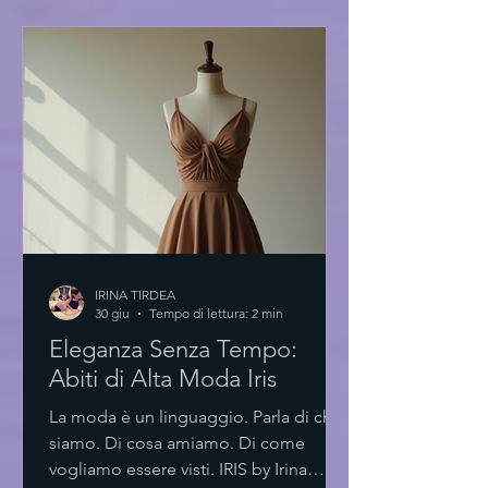
nuovo paradigma Un ambiente
essenziale. Spazi luminosi. Materiali
scelti con cura. L'accademia di moda
innovativa non è solo un luogo. È
un’esperienza. Un laboratorio di idee.
Le aule sono progettate per stimolare l
IRINA TIRDEA
30 giu
Tempo di lettura: 2 min
Eleganza Senza Tempo:
Abiti di Alta Moda Iris
La moda è un linguaggio. Parla di chi
siamo. Di cosa amiamo. Di come
vogliamo essere visti. IRIS by Irina