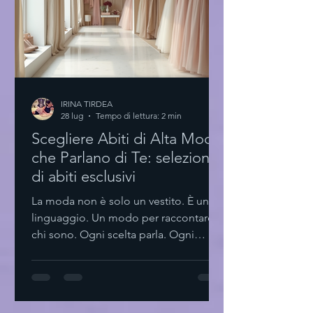
Per chi vuole fare della moda una
professione. Eye-level v
IRINA TIRDEA
28 lug
Tempo di lettura: 2 min
Scegliere Abiti di Alta Moda
che Parlano di Te: selezione
di abiti esclusivi
La moda non è solo un vestito. È un
linguaggio. Un modo per raccontare
chi sono. Ogni scelta parla. Ogni
dettaglio conta. La selezione di abiti
esclusivi diventa così un rituale. Non si
tratta solo di indossare qualcosa di
bello. Si tratta di trovare pezzi che