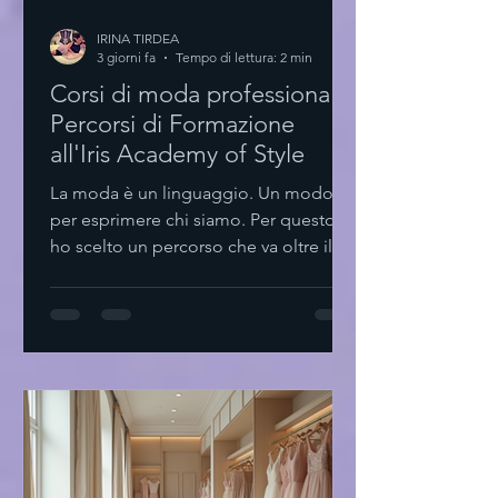
IRINA TIRDEA
3 giorni fa
Tempo di lettura: 2 min
Corsi di moda professionale:
Percorsi di Formazione
all'Iris Academy of Style
La moda è un linguaggio. Un modo
per esprimere chi siamo. Per questo
ho scelto un percorso che va oltre il
semplice stile. Formarsi. Crescere.
Creare. Scoprire i corsi di moda
professionale I corsi di moda
professionale sono il primo passo.
Non solo teoria. Pratica. Esperienza.
Styling personale Design tessile
Comunicazione visiva Trend
forecasting Ogni modulo è pensato
per sviluppare competenze concrete.