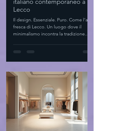
italiano contemporaneo a
Lecco
Il design. Essenziale. Puro. Come l’aria
fresca di Lecco. Un luogo dove il
minimalismo incontra la tradizione.
Dove ogni dettaglio parla. Dove il
silenzio è parte del progetto. Il design
italiano contemporaneo a Lecco Lecco
Non solo lago e montagne. Ma un
laboratorio di idee. Di forme. Di spazi.
Il design italiano contemporaneo qui
si fa sentire. Non urla. Sussurra. Linee
pulite. Materiali naturali. Funzionalità
senza fronzoli. Un equilibrio tra
passato e futu