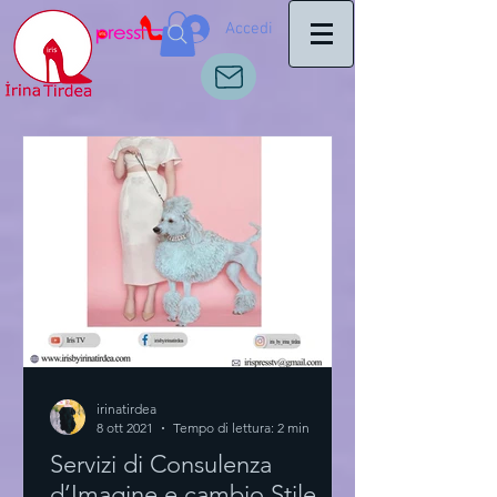
Accedi
irinatirdea
8 ott 2021
Tempo di lettura: 2 min
Servizi di Consulenza
d’Imagine e cambio Stile