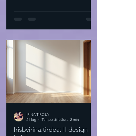
proprio stile: il primo passo Inizio
sempre con una domanda: Cosa mi fa
sentire bene? Non parlo di tendenze.
Parlo di sensazioni. Prendi un
quaderno. Scrivi cosa ti piace. Colori,
tessuti, forme. Cosa ti fa sentire a casa.
Prova a guardare il tuo armadio. Cosa
indossi più spesso? Perché? Non serve
comprare tutto nu
IRINA TIRDEA
21 lug
Tempo di lettura: 2 min
Irisbyirina.tirdea: Il design