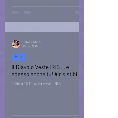
IRINA TIRDEA
25 lug 2025
Moda
Il Diavolo Veste IRIS … e
adesso anche tu! #irisistibile
Il libro ‘ Il Diavolo veste IRIS’