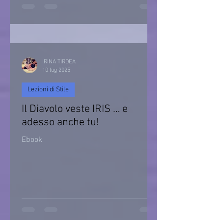
IRINA TIRDEA
10 lug 2025
Lezioni di Stile
Il Diavolo veste IRIS … e
adesso anche tu!
Ebook