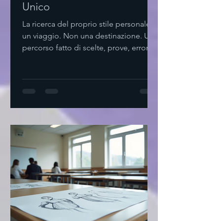
Unico
La ricerca del proprio stile personale è
un viaggio. Non una destinazione. Un
percorso fatto di scelte, prove, errori.
Non serve complicare. Basta osservare,
ascoltare, sentire. Come iniziare a
trovare stile personale Parto da me.
Cosa mi piace? Cosa mi fa sentire a
mio agio? Non seguo mode. Cerco
ciò che risuona dentro. Provo. Mix di
colori. Texture diverse. Tagli semplici.
Non ho fretta. Il tempo è alleato.
Svuota il guardaroba. Tieni solo ciò
che ami. Agg