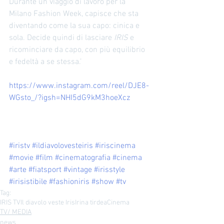
Durante un viaggio di lavoro per la 
Milano Fashion Week, capisce che sta 
diventando come la sua capo: cinica e 
sola. Decide quindi di lasciare 
IRIS
 e 
ricominciare da capo, con più equilibrio 
e fedeltà a se stessa.’
https://www.instagram.com/reel/DJE8-
WGsto_/?igsh=NHI5dG9kM3hoeXcz
#iristv
#ildiavolovesteiris
#iriscinema
#movie
#film
#cinematografia
#cinema
#arte
#fiatsport
#vintage
#irisstyle
#irisistibile
#fashioniris
#show
#tv
Tag:
IRIS TV
Il diavolo veste Iris
Irina tirdea
Cinema
TV/ MEDIA
news