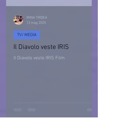
IRINA TIRDEA
13 mag 2025
TV/ MEDIA
Il Diavolo veste IRIS
Il Diavolo veste IRIS Film