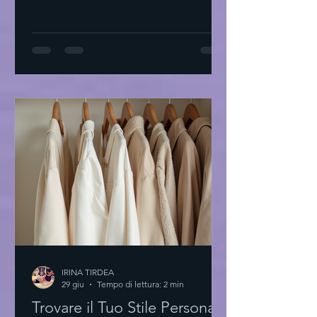
Tirdea interpreta questo linguaggio
con abiti di alta moda che raccontano
storie di eleganza e creatività. Ogni
capo è un invito a scoprire la propria
unicità. L'essenza degli abiti di alta
moda L'alta moda non è solo tessuto.
È arte. È precisione. È passione. I
materiali sono scelti con cura. Le linee
sono pulite. Il design è essenziale.
Ogni dettaglio conta
IRINA TIRDEA
29 giu
Tempo di lettura: 2 min
Trovare il Tuo Stile Personale