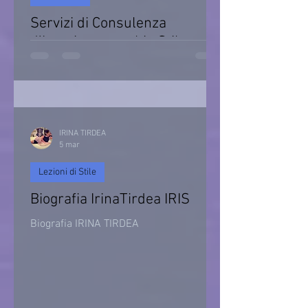
Servizi di Consulenza
d’Imagine e cambio Stile
Consulenza d’immagine & Cambio Stile
IRINA TIRDEA
5 mar
Lezioni di Stile
Biografia IrinaTirdea IRIS
Biografia IRINA TIRDEA