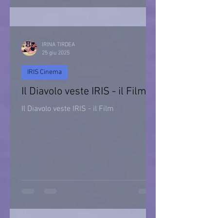
IRINA TIRDEA
25 giu 2025
IRIS Cinema
Il Diavolo veste IRIS - il Film
Il Diavolo veste IRIS - il Film