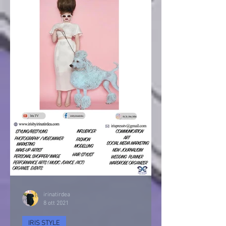
irinatirdea
8 ott 2021
IRIS STYLE