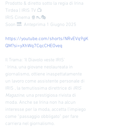
formazione moda professionale offre:
Prodotto & diretto sotto la regia di Irina 
Corsi pratici e teorici Esperienze sul
Tirdea | IRIS TV 📺
campo Consulenze
IRIS Cinema 🍿👠🎭
Soon 🔜  Anteprima 1 Giugno 2025
https://youtube.com/shorts/NRvEVq9gK
QM?si=yXhWq7CqcCHEOveq
Il Trama: ‘Il Diavolo veste IRIS’
‘ Irina, una giovane neolaureata in 
giornalismo, ottiene inaspettatamente 
un lavoro come assistente personale di  
IRIS , la temutissima direttrice di 
IRIS 
Magazine
, una prestigiosa rivista di 
moda. Anche se Irina non ha alcun 
interesse per la moda, accetta l’impiego 
come “passaggio obbligato” per fare 
carriera nel giornalismo.