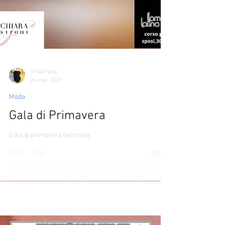
irinatirdea
24 mar 2022
Moda
Gala di Primavera
Gala di primavera lecchese