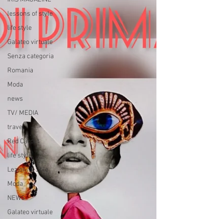
lessons of style
life style
Galateo virtuale
Senza categoria
Romania
Moda
news
TV/ MEDIA
travel
Red Carpet
life style
Lezioni di Stile
Moda
NEWS
Galateo virtuale