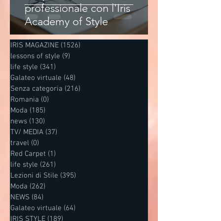
professionale con l'Iris
Academy of Style
IRIS MAGAZINE
(1526)
1526 post
lessons of style
(9)
9 post
life style
(341)
341 post
Galateo virtuale
(48)
48 post
Senza categoria
(216)
216 post
Romania
(0)
0 post
Moda
(185)
185 post
news
(130)
130 post
TV/ MEDIA
(37)
37 post
travel
(0)
0 post
Red Carpet
(1)
1 post
life style
(261)
261 post
Lezioni di Stile
(395)
395 post
Moda
(262)
262 post
NEWS
(84)
84 post
Galateo virtuale
(64)
64 post
IRIS STYLE
(189)
189 post