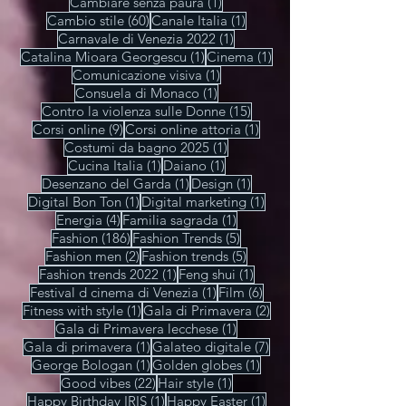
1 post
1 post
Buon Ferragosto
(1)
Buon compleanno
(1)
1 post
Caffè con stile
(1)
1 post
Cambiare senza paura
(1)
60 post
1 post
Cambio stile
(60)
Canale Italia
(1)
1 post
Carnavale di Venezia 2022
(1)
1 post
1 post
Catalina Mioara Georgescu
(1)
Cinema
(1)
1 post
Comunicazione visiva
(1)
1 post
Consuela di Monaco
(1)
15 post
Contro la violenza sulle Donne
(15)
9 post
1 post
Corsi online
(9)
Corsi online attoria
(1)
1 post
Costumi da bagno 2025
(1)
1 post
1 post
Cucina Italia
(1)
Daiano
(1)
1 post
1 post
Desenzano del Garda
(1)
Design
(1)
1 post
1 post
Digital Bon Ton
(1)
Digital marketing
(1)
4 post
1 post
Energia
(4)
Familia sagrada
(1)
186 post
5 post
Fashion
(186)
Fashion Trends
(5)
2 post
5 post
Fashion men
(2)
Fashion trends
(5)
1 post
1 post
Fashion trends 2022
(1)
Feng shui
(1)
1 post
6 post
Festival d cinema di Venezia
(1)
Film
(6)
1 post
2 post
Fitness with style
(1)
Gala di Primavera
(2)
1 post
Gala di Primavera lecchese
(1)
1 post
7 post
Gala di primavera
(1)
Galateo digitale
(7)