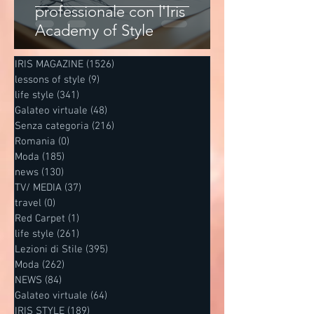
professionale con l'Iris
Academy of Style
IRIS MAGAZINE
(1526)
1526 post
lessons of style
(9)
9 post
life style
(341)
341 post
Galateo virtuale
(48)
48 post
Senza categoria
(216)
216 post
Romania
(0)
0 post
Moda
(185)
185 post
news
(130)
130 post
TV/ MEDIA
(37)
37 post
travel
(0)
0 post
Red Carpet
(1)
1 post
life style
(261)
261 post
Lezioni di Stile
(395)
395 post
Moda
(262)
262 post
NEWS
(84)
84 post
Galateo virtuale
(64)
64 post
IRIS STYLE
(189)
189 post