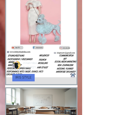
irinatirdea
8 ott 2021
IRIS STYLE
Servizi di Consulenza
d’Imagine e cambio Stile