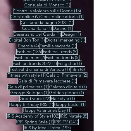
1 post
Carnavale di Venezia 2022
(1)
1 post
1 post
Catalina Mioara Georgescu
(1)
Cinema
(1)
1 post
Comunicazione visiva
(1)
1 post
Consuela di Monaco
(1)
15 post
Contro la violenza sulle Donne
(15)
9 post
1 post
Corsi online
(9)
Corsi online attoria
(1)
1 post
Costumi da bagno 2025
(1)
1 post
1 post
Cucina Italia
(1)
Daiano
(1)
1 post
1 post
Desenzano del Garda
(1)
Design
(1)
1 post
1 post
Digital Bon Ton
(1)
Digital marketing
(1)
4 post
1 post
Energia
(4)
Familia sagrada
(1)
186 post
5 post
Fashion
(186)
Fashion Trends
(5)
2 post
5 post
Fashion men
(2)
Fashion trends
(5)
1 post
1 post
Fashion trends 2022
(1)
Feng shui
(1)
1 post
6 post
Festival d cinema di Venezia
(1)
Film
(6)
1 post
2 post
Fitness with style
(1)
Gala di Primavera
(2)
1 post
Gala di Primavera lecchese
(1)
1 post
7 post
Gala di primavera
(1)
Galateo digitale
(7)
1 post
1 post
George Bologan
(1)
Golden globes
(1)
22 post
1 post
Good vibes
(22)
Hair style
(1)
1 post
1 post
Happy Birthday IRIS
(1)
Happy Easter
(1)
1 post
Happy Valentine’s Day
(1)
102 post
8 post
IRIS Academy of Style
(102)
IRIS Natale
(8)