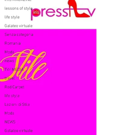
lessons of style
life style
Galateo virtuale
Senza categoria
Romania
Moda
news
TV/ MEDIA
travel
Red Carpet
life style
Lezioni di Stile
Moda
NEWS
Galateo virtuale