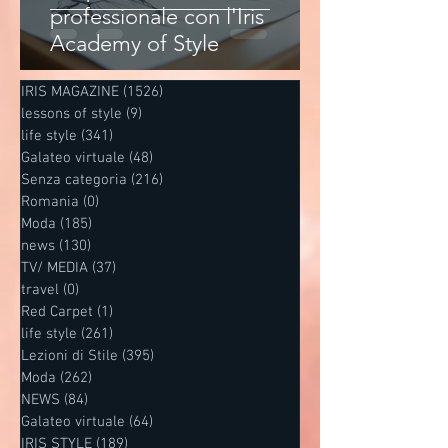
professionale con l'Iris
Academy of Style
IRIS MAGAZINE
(1526)
1526 post
lessons of style
(9)
9 post
life style
(341)
341 post
Galateo virtuale
(48)
48 post
Senza categoria
(216)
216 post
Romania
(0)
0 post
Moda
(185)
185 post
news
(130)
130 post
TV/ MEDIA
(37)
37 post
travel
(0)
0 post
Red Carpet
(1)
1 post
life style
(261)
261 post
Lezioni di Stile
(395)
395 post
Moda
(262)
262 post
NEWS
(84)
84 post
Galateo virtuale
(64)
64 post
IRIS STYLE
(189)
189 post