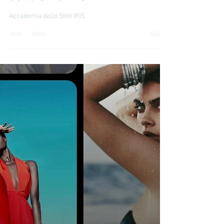
irinatirdea
22 ago 2022
Moda
Open Casting Accademia
dello Stile IRIS
Accademia dello Stile IRIS