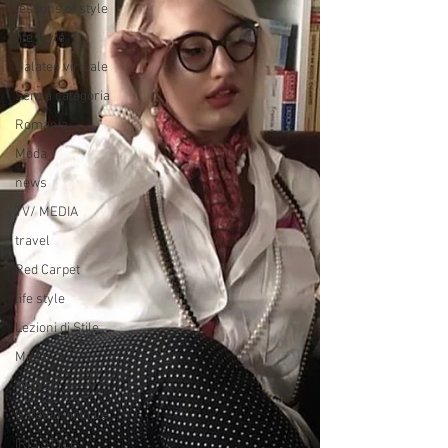
lessons of style
life style
Galateo virtuale
Senza categoria
Romania
Moda
news
TV/ MEDIA
travel
Red Carpet
life style
Lezioni di Stile
Moda
NEWS
Galateo virtuale
IRIS STYLE