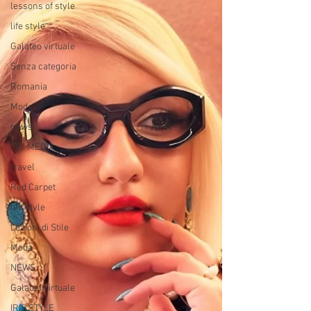
lessons of style
life style
Galateo virtuale
Senza categoria
Romania
Moda
news
TV/ MEDIA
travel
Red Carpet
life style
Lezioni di Stile
Moda
NEWS
Galateo virtuale
IRIS STYLE