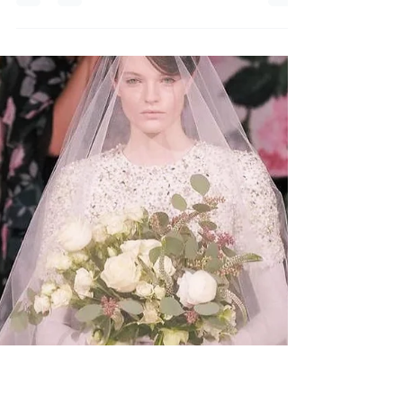
IRINA TIRDEA
8 mar 2024
life style
8 March – Happy Women’s
Day!
To the women who inspire us with their courage and
determination, May you continue to shine bright..! 8
March, Happy Women’s Day!...