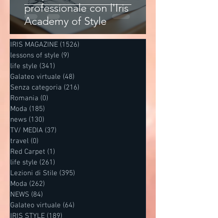
professionale con l'Iris
Academy of Style
IRIS MAGAZINE
(1526)
1526 post
lessons of style
(9)
9 post
life style
(341)
341 post
Galateo virtuale
(48)
48 post
Senza categoria
(216)
216 post
Romania
(0)
0 post
Moda
(185)
185 post
news
(130)
130 post
TV/ MEDIA
(37)
37 post
travel
(0)
0 post
Red Carpet
(1)
1 post
life style
(261)
261 post
Lezioni di Stile
(395)
395 post
Moda
(262)
262 post
NEWS
(84)
84 post
Galateo virtuale
(64)
64 post
IRIS STYLE
(189)
189 post