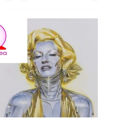
irinatirdea
12 feb 2022
life style
Stop 🛑 alla Violenza 👠
Stop alla Violenza