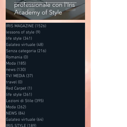
professionale con l'Iris
Academy of Style
IRIS MAGAZINE
(1526)
1526 post
lessons of style
(9)
9 post
life style
(341)
341 post
Galateo virtuale
(48)
48 post
Senza categoria
(216)
216 post
Romania
(0)
0 post
Moda
(185)
185 post
news
(130)
130 post
TV/ MEDIA
(37)
37 post
travel
(0)
0 post
Red Carpet
(1)
1 post
life style
(261)
261 post
Lezioni di Stile
(395)
395 post
Moda
(262)
262 post
NEWS
(84)
84 post
Galateo virtuale
(64)
64 post
IRIS STYLE
(189)
189 post