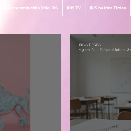
L'Accademia dello Stile IRIS
IRIS TV
IRIS by Irina Tirdea
IRINA TIRDEA
4 giorni fa
Tempo di lettura: 2 
IRIS M
la Bibbia 