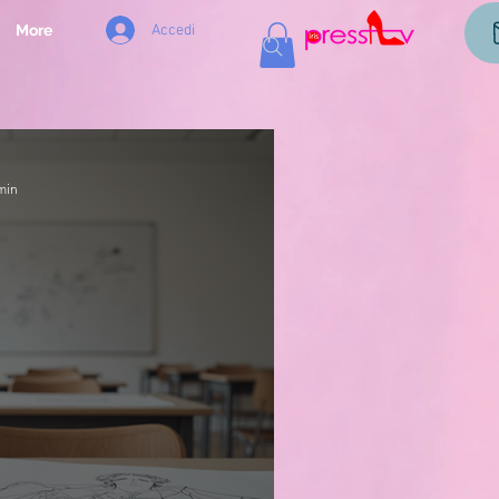
Accedi
More
min
AGAZIN
dello Stile