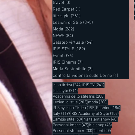
travel
(0)
0 post
Red Carpet
(1)
1 post
life style
(261)
261 post
Lezioni di Stile
(395)
395 post
Moda
(262)
262 post
NEWS
(84)
84 post
Galateo virtuale
(64)
64 post
IRIS STYLE
(189)
189 post
Eventi
(74)
74 post
IRIS Cinema
(7)
7 post
Moda Sostenibile
(2)
2 post
Contro la violenza sulle Donne
(1)
1 post
244 post
241 post
irina tirdea
(244)
IRIS TV
(241)
214 post
Iris style
(214)
208 post
Academia dello stile Iris
(208)
202 post
200 post
Lezioni di stile
(202)
moda
(200)
195 post
186 post
IRIS by Irina Tirdea
(195)
Fashion
(186)
119 post
102 post
Italy
(119)
IRIS Academy of Style
(102)
60 post
48 post
Cambio stile
(60)
Iris talent show
(48)
47 post
43 post
Personal image
(47)
Iris shop
(43)
33 post
29 post
Personal shopper
(33)
Talent
(29)