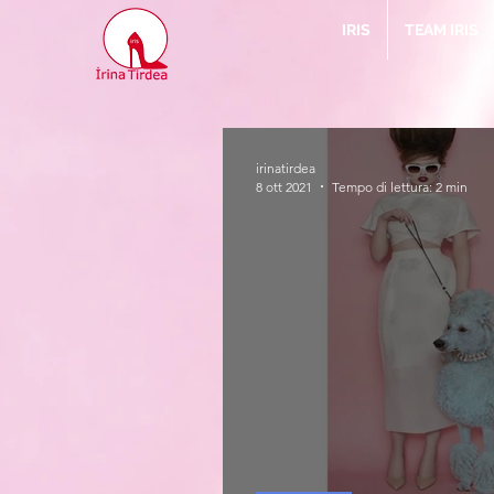
IRIS
TEAM IRIS
irinatirdea
8 ott 2021
Tempo di lettura: 2 min