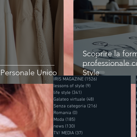
Scoprire la fo
professionale c
e Personale Unico
Style
IRIS MAGAZINE
(1526)
1526 post
lessons of style
(9)
9 post
life style
(341)
341 post
Galateo virtuale
(48)
48 post
Senza categoria
(216)
216 post
Romania
(0)
0 post
Moda
(185)
185 post
news
(130)
130 post
TV/ MEDIA
(37)
37 post