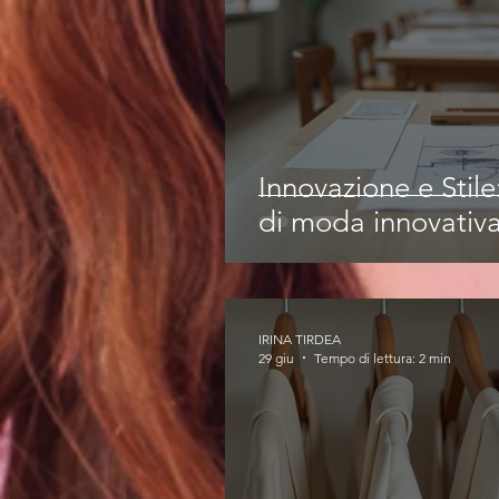
Innovazione e Stil
di moda innovativ
IRINA TIRDEA
29 giu
Tempo di lettura: 2 min