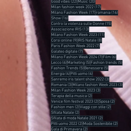
22 post
20 post
Good vibes
(22)
Music
(20)
17 post
Milan fashion week 2022
(17)
17 post
16 post
Milano Fashion Week
(17)
romania
(16)
16 post
Show
(16)
15 post
Contro la violenza sulle Donne
(15)
13 post
Associazione IRIS
(13)
11 post
Milano Fashion Week 2023
(11)
9 post
8 post
Corsi online
(9)
IRIS Natale
(8)
7 post
Paris Fashion Week 2022
(7)
7 post
Galateo digitale
(7)
7 post
6 post
Milano Fashion Week 2024
(7)
Film
(6)
6 post
5 post
5 pos
Lecco
(6)
Marketing
(5)
Fashion trends
(5)
5 post
5 post
Fashion Trends
(5)
Benessere
(5)
4 post
4 post
Energia
(4)
Pitti uomo
(4)
3 post
Sanremo iris talent show 2022
(3)
3 post
3 pos
Romania
(3)
Milano fashion Week 2023
(3)
3 post
Milan Fashion Week 2023
(3)
2 post
Terapia della musica
(2)
2 post
2 post
Venice film festival 2023
(2)
Sposa
(2)
2 post
2 post
Fashion men
(2)
Viaggi con stile
(2)
2 post
Sfilata Natale
(2)
2 post
Sfilata di moda Natale 2021
(2)
2 post
2 post
Pitti uomo 2022
(2)
Moda Sostenibile
(2)
2 post
Gala di Primavera
(2)