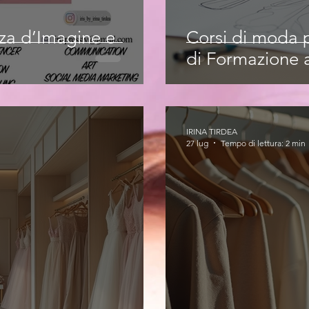
nza d’Imagine e
Corsi di moda p
di Formazione a
IRINA TIRDEA
27 lug
Tempo di lettura: 2 min