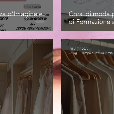
nza d’Imagine e
Corsi di moda p
di Formazione a
IRINA TIRDEA
27 lug
Tempo di lettura: 2 min