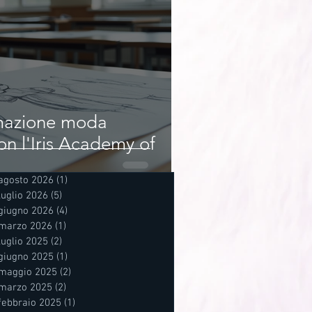
rmazione moda
on l'Iris Academy of
agosto 2026
(1)
1 post
luglio 2026
(5)
5 post
giugno 2026
(4)
4 post
marzo 2026
(1)
1 post
luglio 2025
(2)
2 post
giugno 2025
(1)
1 post
maggio 2025
(2)
2 post
marzo 2025
(2)
2 post
febbraio 2025
(1)
1 post