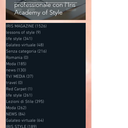
professionale con l'Iris
Academy of Style
IRIS MAGAZINE
(1526)
1526 post
lessons of style
(9)
9 post
life style
(341)
341 post
Galateo virtuale
(48)
48 post
Senza categoria
(216)
216 post
Romania
(0)
0 post
Moda
(185)
185 post
news
(130)
130 post
TV/ MEDIA
(37)
37 post
travel
(0)
0 post
Red Carpet
(1)
1 post
life style
(261)
261 post
Lezioni di Stile
(395)
395 post
Moda
(262)
262 post
NEWS
(84)
84 post
Galateo virtuale
(64)
64 post
IRIS STYLE
(189)
189 post