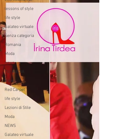
lessons of style
life style
Galateo virtuale
Senza categoria
Romania
Moda
news
TV/ MEDIA
travel
Red Carpet
life style
Lezioni di Stile
Moda
NEWS
Galateo virtuale