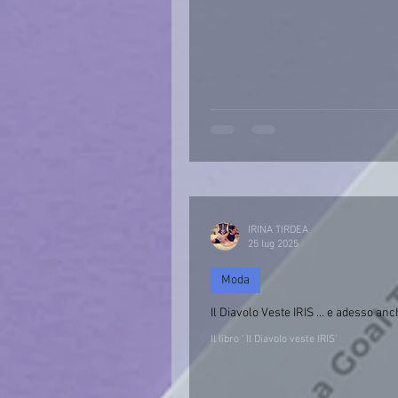
IRINA TIRDEA
25 lug 2025
Moda
Il Diavolo Veste IRIS … e adesso anche
Il libro ‘ Il Diavolo veste IRIS’