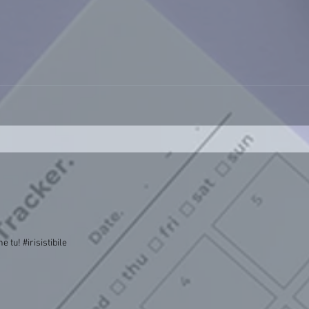
 tu! #irisistibile