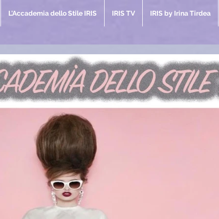
L'Accademia dello Stile IRIS
IRIS TV
IRIS by Irina Tirdea
coli IRIS
azin