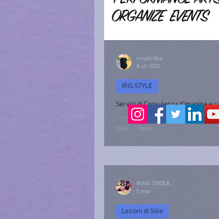
irinatirdea
8 ott 2021
IRIS STYLE
Servizi di Consulenza d’Imagine e c
Consulenza d’immagine & Cambio Stile
IRINA TIRDEA
5 mar
Lezioni di Stile