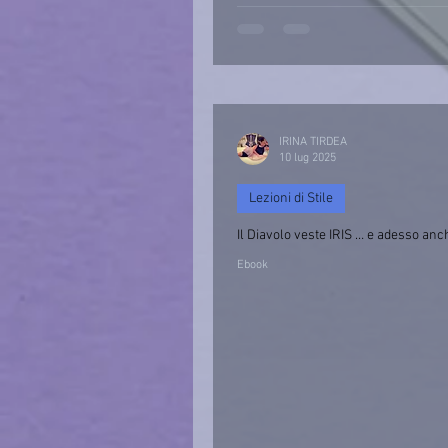
IRINA TIRDEA
10 lug 2025
Lezioni di Stile
Il Diavolo veste IRIS … e adesso anc
Ebook