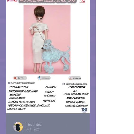
irinatirdea
8 ott 2021