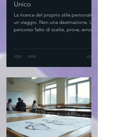
Unico
La ricerca del proprio stile personale è
un viaggio. Non una destinazione. Un
percorso fatto di scelte, prove, errori.
Non serve complicare. Basta osservare,
ascoltare, sentire. Come iniziare a
trovare stile personale Parto da me.
Cosa mi piace? Cosa mi fa sentire a
mio agio? Non seguo mode. Cerco
ciò che risuona dentro. Provo. Mix di
colori. Texture diverse. Tagli semplici.
Non ho fretta. Il tempo è alleato.
Svuota il guardaroba. Tieni solo ciò
che ami. Agg