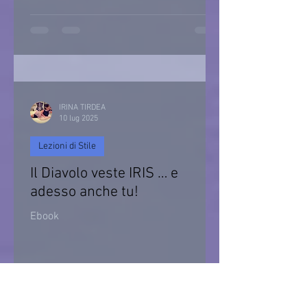
IRINA TIRDEA
10 lug 2025
Lezioni di Stile
Il Diavolo veste IRIS … e
adesso anche tu!
Ebook