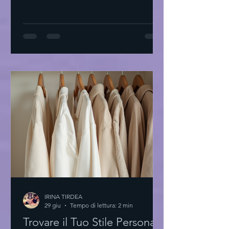
Tirdea interpreta questo linguaggio
con abiti di alta moda che raccontano
storie di eleganza e creatività. Ogni
capo è un invito a scoprire la propria
unicità. L'essenza degli abiti di alta
moda L'alta moda non è solo tessuto.
È arte. È precisione. È passione. I
materiali sono scelti con cura. Le linee
sono pulite. Il design è essenziale.
Ogni dettaglio conta
IRINA TIRDEA
29 giu
Tempo di lettura: 2 min
Trovare il Tuo Stile Personale