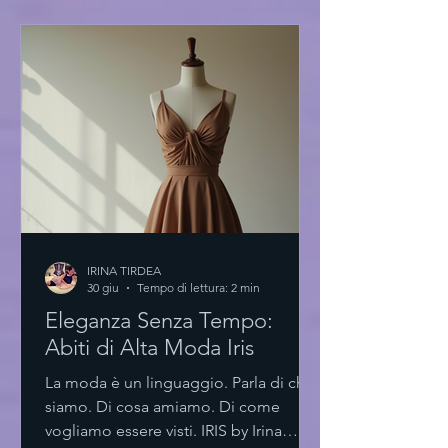
nuovo paradigma Un ambiente
essenziale. Spazi luminosi. Materiali
scelti con cura. L'accademia di moda
innovativa non è solo un luogo. È
un’esperienza. Un laboratorio di idee.
Le aule sono progettate per stimolare l
IRINA TIRDEA
30 giu
Tempo di lettura: 2 min
Eleganza Senza Tempo:
Abiti di Alta Moda Iris
La moda è un linguaggio. Parla di chi
siamo. Di cosa amiamo. Di come
vogliamo essere visti. IRIS by Irina