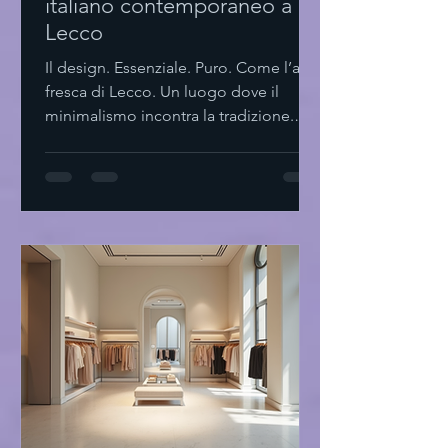
italiano contemporaneo a
Lecco
Il design. Essenziale. Puro. Come l’aria
fresca di Lecco. Un luogo dove il
minimalismo incontra la tradizione.
Dove ogni dettaglio parla. Dove il
silenzio è parte del progetto. Il design
italiano contemporaneo a Lecco Lecco
Non solo lago e montagne. Ma un
laboratorio di idee. Di forme. Di spazi.
Il design italiano contemporaneo qui
si fa sentire. Non urla. Sussurra. Linee
pulite. Materiali naturali. Funzionalità
senza fronzoli. Un equilibrio tra
passato e futu