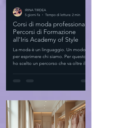
IRINA TIRDEA
5 giorni fa
Tempo di lettura: 2 min
Corsi di moda professionale:
Percorsi di Formazione
all'Iris Academy of Style
La moda è un linguaggio. Un modo
per esprimere chi siamo. Per questo
ho scelto un percorso che va oltre il
semplice stile. Formarsi. Crescere.
Creare. Scoprire i corsi di moda
professionale I corsi di moda
professionale sono il primo passo.
Non solo teoria. Pratica. Esperienza.
Styling personale Design tessile
Comunicazione visiva Trend
forecasting Ogni modulo è pensato
per sviluppare competenze concrete.