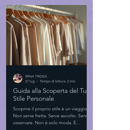
rispecchiano la mia essenza. Eye-level
view of a minimalist boutique with
exclusive high fashion dresses La forza
del minimalismo nella scelta Pochi
elementi. Linee pulite. Tagli essenziali.
Il minimalismo no
IRINA TIRDEA
27 lug
Tempo di lettura: 2 min
Guida alla Scoperta del Tuo
Stile Personale
Scoprire il proprio stile è un viaggio.
Non serve fretta. Serve ascolto. Serve
osservare. Non è solo moda. È
espressione. È identità. Scoprire il