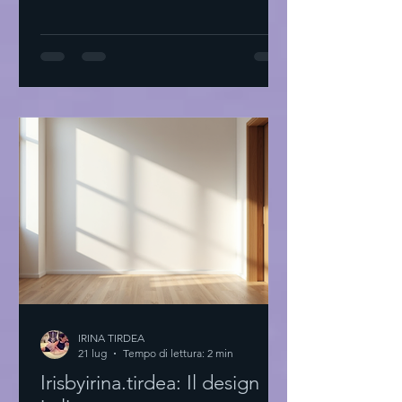
proprio stile: il primo passo Inizio
sempre con una domanda: Cosa mi fa
sentire bene? Non parlo di tendenze.
Parlo di sensazioni. Prendi un
quaderno. Scrivi cosa ti piace. Colori,
tessuti, forme. Cosa ti fa sentire a casa.
Prova a guardare il tuo armadio. Cosa
indossi più spesso? Perché? Non serve
comprare tutto nu
IRINA TIRDEA
21 lug
Tempo di lettura: 2 min
Irisbyirina.tirdea: Il design