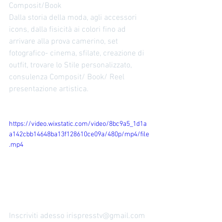
Composit/Book 
Dalla storia della moda, agli accessori 
icons, dalla fisicità ai colori fino ad 
arrivare alla prova camerino, set 
fotografico- cinema, sfilate, creazione di 
outfit, trovare lo Stile personalizzato, 
consulenza Composit/ Book/ Reel 
presentazione artistica.
https://video.wixstatic.com/video/8bc9a5_1d1a
a142cbb14648ba13f128610ce09a/480p/mp4/file
.mp4
Inscriviti adesso irispresstv@gmail.com 