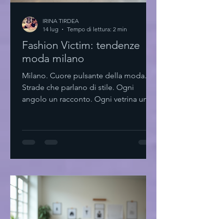
IRINA TIRDEA
14 lug
Tempo di lettura: 2 min
Fashion Victim: tendenze
moda milano
Milano. Cuore pulsante della moda.
Strade che parlano di stile. Ogni
angolo un racconto. Ogni vetrina un
invito. La moda qui non è solo
abbigliamento. È un linguaggio. Un
modo di essere. Un’arte che si rinnova.
Tendenze moda milano: essenzialità e
innovazione Minimalismo. Linee pulite.
Colori neutri. Ma anche tocchi audaci.
La città si muove tra tradizione e
futuro. Materiali sostenibili. Tagli
geometrici. Accessori che parlano da
soli. Milano insegna a scegl