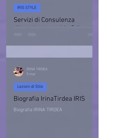
IRIS STYLE
Servizi di Consulenza
d’Imagine e cambio Stile
Consulenza d’immagine & Cambio Stile
IRINA TIRDEA
5 mar
Lezioni di Stile
Biografia IrinaTirdea IRIS
Biografia IRINA TIRDEA