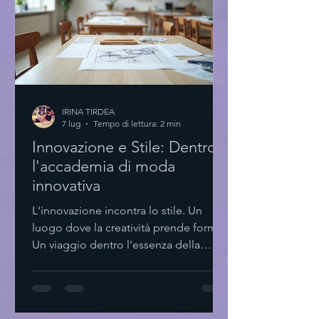
IRINA TIRDEA
7 lug
Tempo di lettura: 2 min
Innovazione e Stile: Dentro
l'accademia di moda
innovativa
L'innovazione incontra lo stile. Un
luogo dove la creatività prende forma.
Un viaggio dentro l'essenza della
moda contemporanea. Qui, ogni
dettaglio conta. Ogni scelta è pensata.
Minimalismo e funzionalità si fondono.
L'accademia di moda innovativa: un