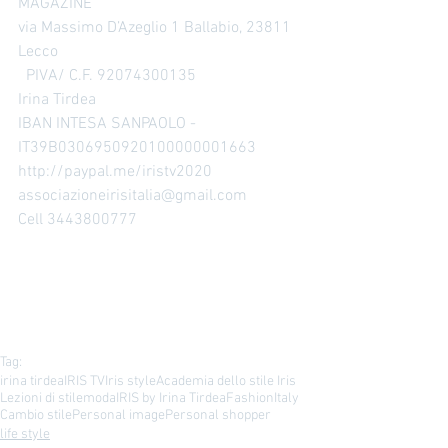
MAGAZINE 
via Massimo D’Azeglio 1 Ballabio, 23811 
Lecco
  PIVA/ C.F. 92074300135 
Irina Tirdea 
IBAN INTESA SANPAOLO - 
IT39B0306950920100000001663
http://paypal.me/iristv2020
associazioneirisitalia@gmail.com 
Cell 3443800777
Tag:
irina tirdea
IRIS TV
Iris style
Academia dello stile Iris
Lezioni di stile
moda
IRIS by Irina Tirdea
Fashion
Italy
Cambio stile
Personal image
Personal shopper
life style