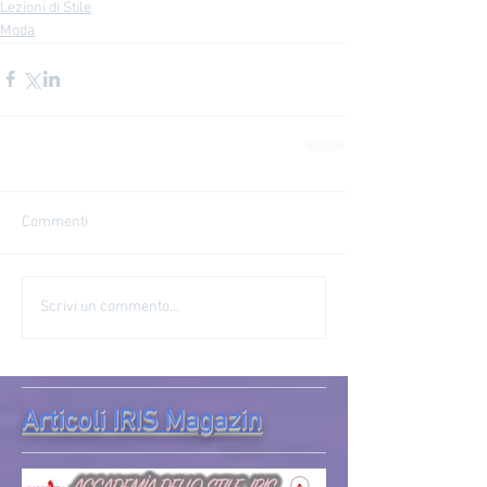
Lezioni di Stile
Moda
Commenti
Scrivi un commento...
Articoli IRIS Magazin