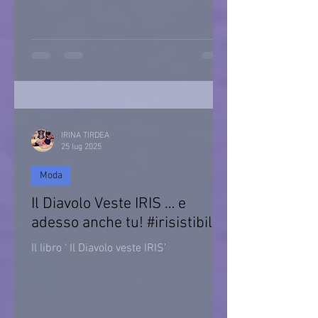
IRINA TIRDEA
25 lug 2025
Moda
Il Diavolo Veste IRIS … e
adesso anche tu! #irisistibile
Il libro ‘ Il Diavolo veste IRIS’