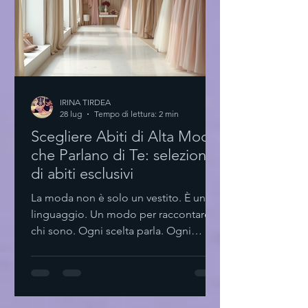
Per chi vuole fare della moda una
professione. Eye-level v
IRINA TIRDEA
28 lug
Tempo di lettura: 2 min
Scegliere Abiti di Alta Moda
che Parlano di Te: selezione
di abiti esclusivi
La moda non è solo un vestito. È un
linguaggio. Un modo per raccontare
chi sono. Ogni scelta parla. Ogni
dettaglio conta. La selezione di abiti
esclusivi diventa così un rituale. Non si
tratta solo di indossare qualcosa di
bello. Si tratta di trovare pezzi che