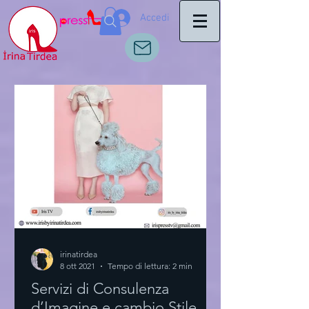
Accedi
irinatirdea
8 ott 2021
Tempo di lettura: 2 min
Servizi di Consulenza
d’Imagine e cambio Stile