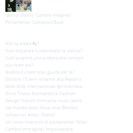
formazione moda professionale offre:
Corsi pratici e teorici Esperienze sul
Servizi Stylist/ Cambio Imagine/ 
campo Consulenze
Portamento/ Composit/Book 
Ami la moda 👠? 
Vuoi imparare a valorizzare te stessa? 
Vuoi scoprire una professione sempre 
più ricercata? 
Questo è il percorso giusto per te ! 
Da oltre 15 anni insieme alla Maestra 
dello Stile internazionale @irinatirdea 
(Irina Tirdea, Giornalista & Fashion 
Design/Stylist) formiamo nuovi talenti 
nel mondo dello Show-bizz (Modelli, 
Influencer, Attori, Stylist). 
Un corso intensivo di portamento/ Stile/ 
Cambio Immagine/ Impostazione 