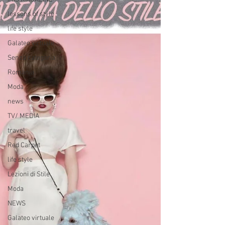
lessons of style
life style
Galateo virtuale
Senza categoria
Romania
Moda
news
TV/ MEDIA
travel
Red Carpet
life style
Lezioni di Stile
Moda
NEWS
Galateo virtuale