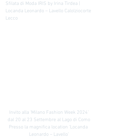
formazione moda professionale offre:
Sfilata di Moda IRIS by Irina Tirdea | 
Corsi pratici e teorici Esperienze sul
Locanda Leonardo – Lavello Calolziocorte 
campo Consulenze
Lecco  
Invito alla ‘Milano Fashion Week 2024’
dal 20 al 23 Settembre al Lago di Como
Presso la magnifica location ‘Locanda 
Leonardo – Lavello’