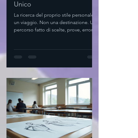
Unico
La ricerca del proprio stile personale è
un viaggio. Non una destinazione. Un
percorso fatto di scelte, prove, errori.
Non serve complicare. Basta osservare,
ascoltare, sentire. Come iniziare a
trovare stile personale Parto da me.
Cosa mi piace? Cosa mi fa sentire a
mio agio? Non seguo mode. Cerco
ciò che risuona dentro. Provo. Mix di
colori. Texture diverse. Tagli semplici.
Non ho fretta. Il tempo è alleato.
Svuota il guardaroba. Tieni solo ciò
che ami. Agg