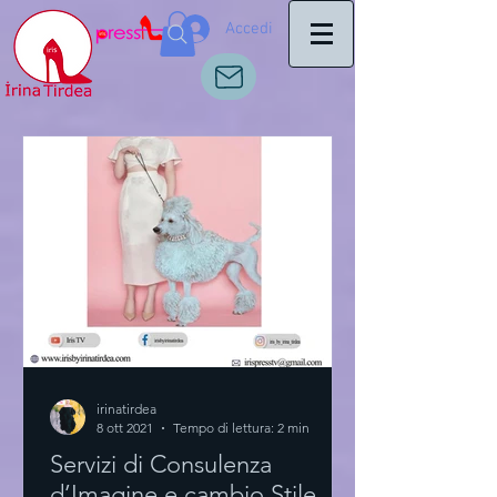
Accedi
irinatirdea
8 ott 2021
Tempo di lettura: 2 min
Servizi di Consulenza
d’Imagine e cambio Stile