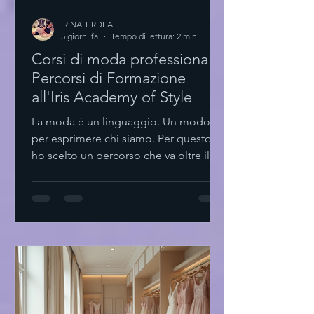
IRINA TIRDEA
5 giorni fa
Tempo di lettura: 2 min
Corsi di moda professionale:
Percorsi di Formazione
all'Iris Academy of Style
La moda è un linguaggio. Un modo
per esprimere chi siamo. Per questo
ho scelto un percorso che va oltre il
semplice stile. Formarsi. Crescere.
Creare. Scoprire i corsi di moda
professionale I corsi di moda
professionale sono il primo passo.
Non solo teoria. Pratica. Esperienza.
Styling personale Design tessile
Comunicazione visiva Trend
forecasting Ogni modulo è pensato
per sviluppare competenze concrete.