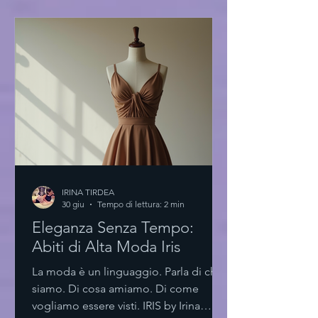
nuovo paradigma Un ambiente
essenziale. Spazi luminosi. Materiali
scelti con cura. L'accademia di moda
innovativa non è solo un luogo. È
un’esperienza. Un laboratorio di idee.
Le aule sono progettate per stimolare l
IRINA TIRDEA
30 giu
Tempo di lettura: 2 min
Eleganza Senza Tempo:
Abiti di Alta Moda Iris
La moda è un linguaggio. Parla di chi
siamo. Di cosa amiamo. Di come
vogliamo essere visti. IRIS by Irina