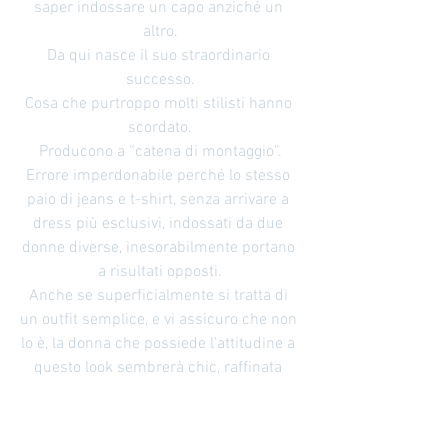
saper indossare un capo anziché un 
altro.
Da qui nasce il suo straordinario 
successo.
Cosa che purtroppo molti stilisti hanno 
scordato.
Producono a “catena di montaggio”.
Errore imperdonabile perché lo stesso 
paio di jeans e t-shirt, senza arrivare a 
dress più esclusivi, indossati da due 
donne diverse, inesorabilmente portano 
a risultati opposti.
Anche se superficialmente si tratta di 
un outfit semplice, e vi assicuro che non 
lo è, la donna che possiede l’attitudine a 
questo look sembrerà chic, raffinata 
come se avesse comprato questi pezzi 
da un grande Stylist come Irina Tirdea 
IRIS, ma l’altra scadrebbe in sciatteria.