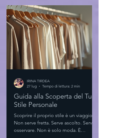
rispecchiano la mia essenza. Eye-level
view of a minimalist boutique with
exclusive high fashion dresses La forza
del minimalismo nella scelta Pochi
elementi. Linee pulite. Tagli essenziali.
Il minimalismo no
IRINA TIRDEA
27 lug
Tempo di lettura: 2 min
Guida alla Scoperta del Tuo
Stile Personale
Scoprire il proprio stile è un viaggio.
Non serve fretta. Serve ascolto. Serve
osservare. Non è solo moda. È
espressione. È identità. Scoprire il