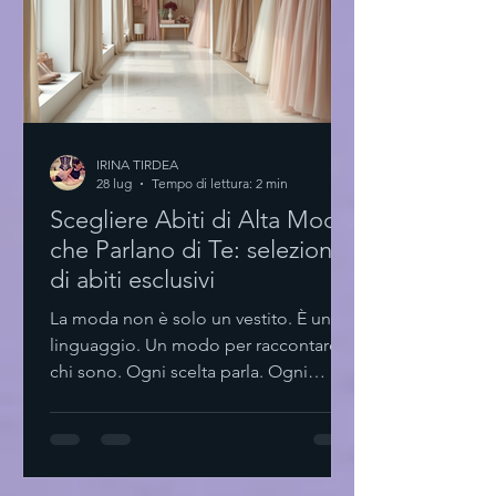
Per chi vuole fare della moda una
professione. Eye-level v
IRINA TIRDEA
28 lug
Tempo di lettura: 2 min
Scegliere Abiti di Alta Moda
che Parlano di Te: selezione
di abiti esclusivi
La moda non è solo un vestito. È un
linguaggio. Un modo per raccontare
chi sono. Ogni scelta parla. Ogni
dettaglio conta. La selezione di abiti
esclusivi diventa così un rituale. Non si
tratta solo di indossare qualcosa di
bello. Si tratta di trovare pezzi che