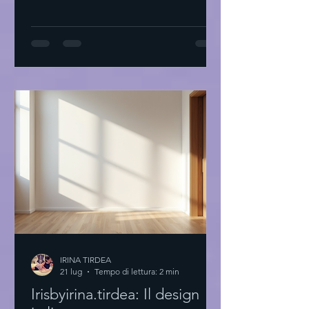
proprio stile: il primo passo Inizio
sempre con una domanda: Cosa mi fa
sentire bene? Non parlo di tendenze.
Parlo di sensazioni. Prendi un
quaderno. Scrivi cosa ti piace. Colori,
tessuti, forme. Cosa ti fa sentire a casa.
Prova a guardare il tuo armadio. Cosa
indossi più spesso? Perché? Non serve
comprare tutto nu
IRINA TIRDEA
21 lug
Tempo di lettura: 2 min
Irisbyirina.tirdea: Il design