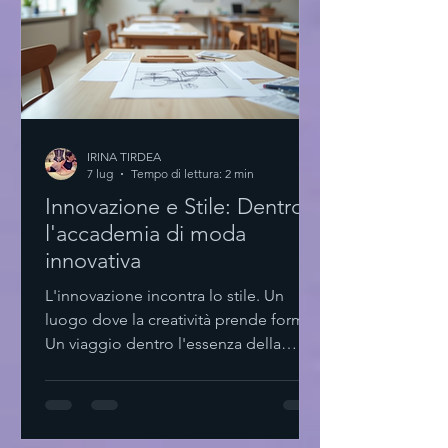
IRINA TIRDEA
7 lug
Tempo di lettura: 2 min
Innovazione e Stile: Dentro
l'accademia di moda
innovativa
L'innovazione incontra lo stile. Un
luogo dove la creatività prende forma.
Un viaggio dentro l'essenza della
moda contemporanea. Qui, ogni
dettaglio conta. Ogni scelta è pensata.
Minimalismo e funzionalità si fondono.
L'accademia di moda innovativa: un