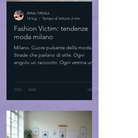
IRINA TIRDEA
14 lug
Tempo di lettura: 2 min
Fashion Victim: tendenze
moda milano
Milano. Cuore pulsante della moda.
Strade che parlano di stile. Ogni
angolo un racconto. Ogni vetrina un
invito. La moda qui non è solo
abbigliamento. È un linguaggio. Un
modo di essere. Un’arte che si rinnova.
Tendenze moda milano: essenzialità e
innovazione Minimalismo. Linee pulite.
Colori neutri. Ma anche tocchi audaci.
La città si muove tra tradizione e
futuro. Materiali sostenibili. Tagli
geometrici. Accessori che parlano da
soli. Milano insegna a scegl