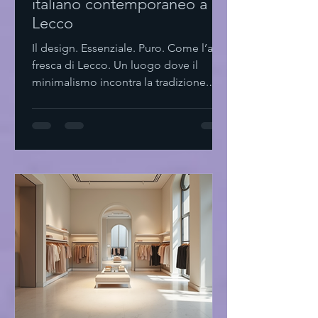
italiano contemporaneo a
Lecco
Il design. Essenziale. Puro. Come l’aria
fresca di Lecco. Un luogo dove il
minimalismo incontra la tradizione.
Dove ogni dettaglio parla. Dove il
silenzio è parte del progetto. Il design
italiano contemporaneo a Lecco Lecco
Non solo lago e montagne. Ma un
laboratorio di idee. Di forme. Di spazi.
Il design italiano contemporaneo qui
si fa sentire. Non urla. Sussurra. Linee
pulite. Materiali naturali. Funzionalità
senza fronzoli. Un equilibrio tra
passato e futu