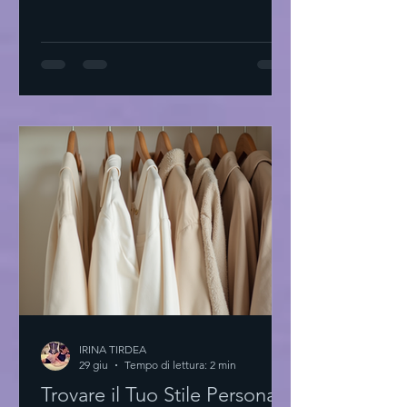
Tirdea interpreta questo linguaggio
con abiti di alta moda che raccontano
storie di eleganza e creatività. Ogni
capo è un invito a scoprire la propria
unicità. L'essenza degli abiti di alta
moda L'alta moda non è solo tessuto.
È arte. È precisione. È passione. I
materiali sono scelti con cura. Le linee
sono pulite. Il design è essenziale.
Ogni dettaglio conta
IRINA TIRDEA
29 giu
Tempo di lettura: 2 min
Trovare il Tuo Stile Personale