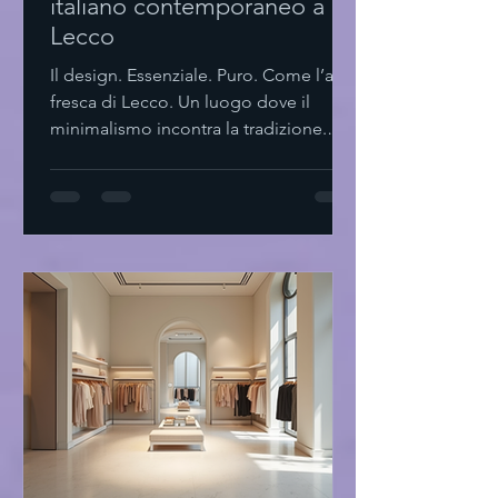
italiano contemporaneo a
Lecco
Il design. Essenziale. Puro. Come l’aria
fresca di Lecco. Un luogo dove il
minimalismo incontra la tradizione.
Dove ogni dettaglio parla. Dove il
silenzio è parte del progetto. Il design
italiano contemporaneo a Lecco Lecco
Non solo lago e montagne. Ma un
laboratorio di idee. Di forme. Di spazi.
Il design italiano contemporaneo qui
si fa sentire. Non urla. Sussurra. Linee
pulite. Materiali naturali. Funzionalità
senza fronzoli. Un equilibrio tra
passato e futu