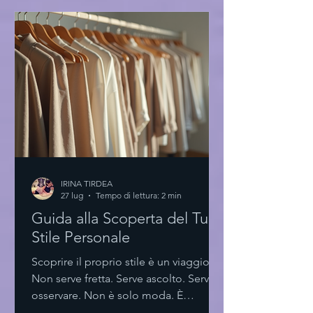
rispecchiano la mia essenza. Eye-level
view of a minimalist boutique with
exclusive high fashion dresses La forza
del minimalismo nella scelta Pochi
elementi. Linee pulite. Tagli essenziali.
Il minimalismo no
IRINA TIRDEA
27 lug
Tempo di lettura: 2 min
Guida alla Scoperta del Tuo
Stile Personale
Scoprire il proprio stile è un viaggio.
Non serve fretta. Serve ascolto. Serve
osservare. Non è solo moda. È
espressione. È identità. Scoprire il