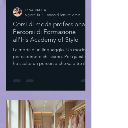
IRINA TIRDEA
6 giorni fa
Tempo di lettura: 2 min
Corsi di moda professionale:
Percorsi di Formazione
all'Iris Academy of Style
La moda è un linguaggio. Un modo
per esprimere chi siamo. Per questo
ho scelto un percorso che va oltre il
semplice stile. Formarsi. Crescere.
Creare. Scoprire i corsi di moda
professionale I corsi di moda
professionale sono il primo passo.
Non solo teoria. Pratica. Esperienza.
Styling personale Design tessile
Comunicazione visiva Trend
forecasting Ogni modulo è pensato
per sviluppare competenze concrete.