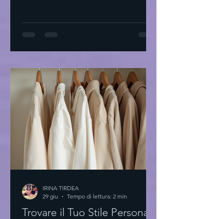
Tirdea interpreta questo linguaggio
con abiti di alta moda che raccontano
storie di eleganza e creatività. Ogni
capo è un invito a scoprire la propria
unicità. L'essenza degli abiti di alta
moda L'alta moda non è solo tessuto.
È arte. È precisione. È passione. I
materiali sono scelti con cura. Le linee
sono pulite. Il design è essenziale.
Ogni dettaglio conta
IRINA TIRDEA
29 giu
Tempo di lettura: 2 min
Trovare il Tuo Stile Personale