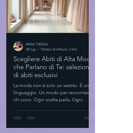
Per chi vuole fare della moda una
professione. Eye-level v
IRINA TIRDEA
28 lug
Tempo di lettura: 2 min
Scegliere Abiti di Alta Moda
che Parlano di Te: selezione
di abiti esclusivi
La moda non è solo un vestito. È un
linguaggio. Un modo per raccontare
chi sono. Ogni scelta parla. Ogni
dettaglio conta. La selezione di abiti
esclusivi diventa così un rituale. Non si
tratta solo di indossare qualcosa di
bello. Si tratta di trovare pezzi che