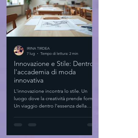
IRINA TIRDEA
7 lug
Tempo di lettura: 2 min
Innovazione e Stile: Dentro
l'accademia di moda
innovativa
L'innovazione incontra lo stile. Un
luogo dove la creatività prende forma.
Un viaggio dentro l'essenza della
moda contemporanea. Qui, ogni
dettaglio conta. Ogni scelta è pensata.
Minimalismo e funzionalità si fondono.
L'accademia di moda innovativa: un