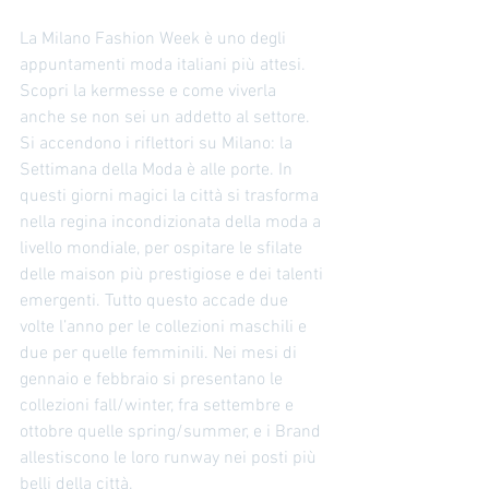
formazione moda professionale offre:
Corsi pratici e teorici Esperienze sul
La Milano Fashion Week è uno degli 
campo Consulenze
appuntamenti moda italiani più attesi. 
Scopri la kermesse e come viverla 
anche se non sei un addetto al settore. 
Si accendono i riflettori su Milano: la 
Settimana della Moda è alle porte. In 
questi giorni magici la città si trasforma 
nella regina incondizionata della moda a 
livello mondiale, per ospitare le sfilate 
delle maison più prestigiose e dei talenti 
emergenti. Tutto questo accade due 
volte l’anno per le collezioni maschili e 
due per quelle femminili. Nei mesi di 
gennaio e febbraio si presentano le 
collezioni fall/winter, fra settembre e 
ottobre quelle spring/summer, e i Brand 
allestiscono le loro runway nei posti più 
belli della città. 