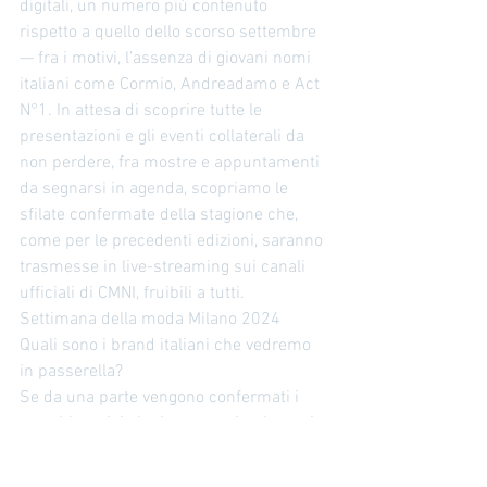
digitali, un numero più contenuto 
rispetto a quello dello scorso settembre 
— fra i motivi, l’assenza di giovani nomi 
italiani come Cormio, Andreadamo e Act 
N°1. In attesa di scoprire tutte le 
presentazioni e gli eventi collaterali da 
non perdere, fra mostre e appuntamenti 
da segnarsi in agenda, scopriamo le 
sfilate confermate della stagione che, 
come per le precedenti edizioni, saranno 
trasmesse in live-streaming sui canali 
ufficiali di CMNI, fruibili a tutti. 
Settimana della moda Milano 2024 
Quali sono i brand italiani che vedremo 
in passerella? 
Se da una parte vengono confermati i 
marchi storici che hanno scritto la storia 
di Milano – da Giorgio Armani a Prada, 
passando per Fendi, Dolce&Gabbana, 