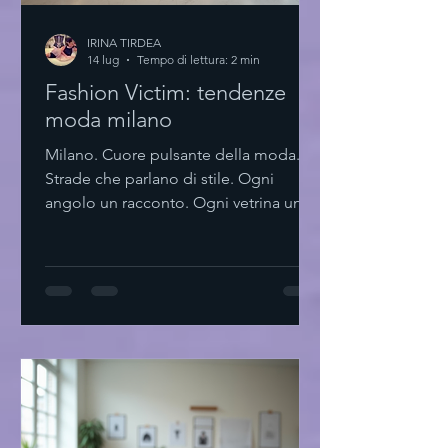
IRINA TIRDEA
14 lug
Tempo di lettura: 2 min
Fashion Victim: tendenze
moda milano
Milano. Cuore pulsante della moda.
Strade che parlano di stile. Ogni
angolo un racconto. Ogni vetrina un
invito. La moda qui non è solo
abbigliamento. È un linguaggio. Un
modo di essere. Un’arte che si rinnova.
Tendenze moda milano: essenzialità e
innovazione Minimalismo. Linee pulite.
Colori neutri. Ma anche tocchi audaci.
La città si muove tra tradizione e
futuro. Materiali sostenibili. Tagli
geometrici. Accessori che parlano da
soli. Milano insegna a scegl