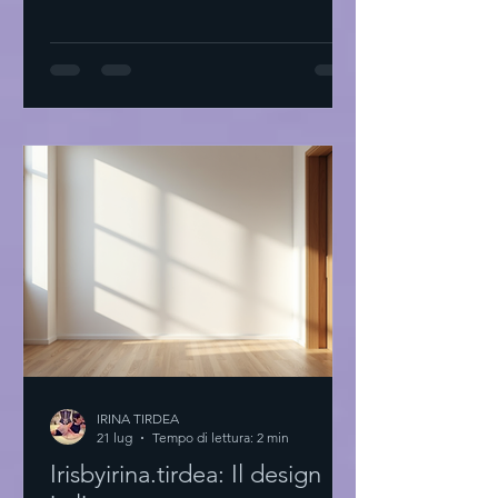
proprio stile: il primo passo Inizio
sempre con una domanda: Cosa mi fa
sentire bene? Non parlo di tendenze.
Parlo di sensazioni. Prendi un
quaderno. Scrivi cosa ti piace. Colori,
tessuti, forme. Cosa ti fa sentire a casa.
Prova a guardare il tuo armadio. Cosa
indossi più spesso? Perché? Non serve
comprare tutto nu
IRINA TIRDEA
21 lug
Tempo di lettura: 2 min
Irisbyirina.tirdea: Il design