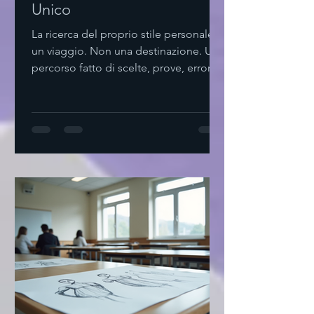
Unico
La ricerca del proprio stile personale è
un viaggio. Non una destinazione. Un
percorso fatto di scelte, prove, errori.
Non serve complicare. Basta osservare,
ascoltare, sentire. Come iniziare a
trovare stile personale Parto da me.
Cosa mi piace? Cosa mi fa sentire a
mio agio? Non seguo mode. Cerco
ciò che risuona dentro. Provo. Mix di
colori. Texture diverse. Tagli semplici.
Non ho fretta. Il tempo è alleato.
Svuota il guardaroba. Tieni solo ciò
che ami. Agg