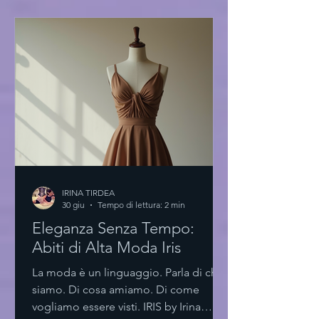
nuovo paradigma Un ambiente
essenziale. Spazi luminosi. Materiali
scelti con cura. L'accademia di moda
innovativa non è solo un luogo. È
un’esperienza. Un laboratorio di idee.
Le aule sono progettate per stimolare l
IRINA TIRDEA
30 giu
Tempo di lettura: 2 min
Eleganza Senza Tempo:
Abiti di Alta Moda Iris
La moda è un linguaggio. Parla di chi
siamo. Di cosa amiamo. Di come
vogliamo essere visti. IRIS by Irina