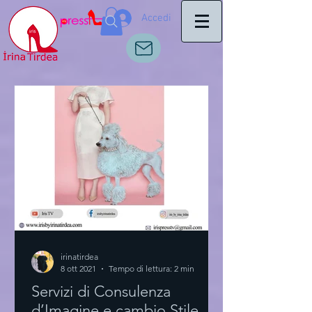
Accedi
irinatirdea
8 ott 2021
Tempo di lettura: 2 min
Servizi di Consulenza
d’Imagine e cambio Stile