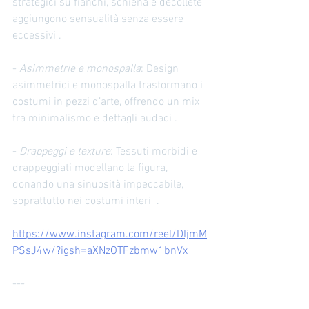
strategici su fianchi, schiena e décolleté 
aggiungono sensualità senza essere 
eccessivi .
- 
Asimmetrie e monospalla
: Design 
asimmetrici e monospalla trasformano i 
costumi in pezzi d’arte, offrendo un mix 
tra minimalismo e dettagli audaci .
- 
Drappeggi e texture
: Tessuti morbidi e 
drappeggiati modellano la figura, 
donando una sinuosità impeccabile, 
soprattutto nei costumi interi  .
https://www.instagram.com/reel/DIjmM
PSsJ4w/?igsh=aXNzOTFzbmw1bnVx
---