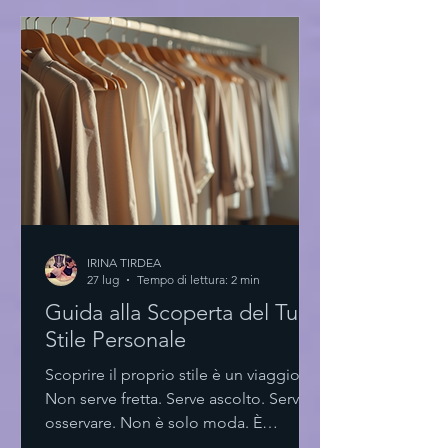
rispecchiano la mia essenza. Eye-level
view of a minimalist boutique with
exclusive high fashion dresses La forza
del minimalismo nella scelta Pochi
elementi. Linee pulite. Tagli essenziali.
Il minimalismo no
IRINA TIRDEA
27 lug
Tempo di lettura: 2 min
Guida alla Scoperta del Tuo
Stile Personale
Scoprire il proprio stile è un viaggio.
Non serve fretta. Serve ascolto. Serve
osservare. Non è solo moda. È
espressione. È identità. Scoprire il