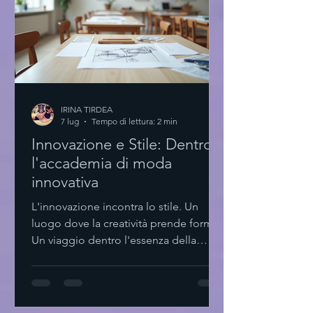
IRINA TIRDEA
7 lug
Tempo di lettura: 2 min
Innovazione e Stile: Dentro
l'accademia di moda
innovativa
L'innovazione incontra lo stile. Un
luogo dove la creatività prende forma.
Un viaggio dentro l'essenza della
moda contemporanea. Qui, ogni
dettaglio conta. Ogni scelta è pensata.
Minimalismo e funzionalità si fondono.
L'accademia di moda innovativa: un