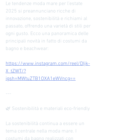
formazione moda professionale offre:
Le tendenze moda mare per l'estate 
Corsi pratici e teorici Esperienze sul
2025 si preannunciano ricche di 
campo Consulenze
innovazione, sostenibilità e richiami al 
passato, offrendo una varietà di stili per 
ogni gusto. Ecco una panoramica delle 
principali novità in fatto di costumi da 
bagno e beachwear:
https://www.instagram.com/reel/DIjk-
X_tZWT/?
igsh=MWtuZTB1OXA1eWVncg==
---
🌿 Sostenibilità e materiali eco-friendly
La sostenibilità continua a essere un 
tema centrale nella moda mare. I 
costumi da bagno realizzati con 