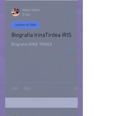
IRINA TIRDEA
5 mar
Lezioni di Stile
Biografia IrinaTirdea IRIS
Biografia IRINA TIRDEA