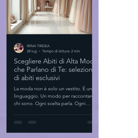
Per chi vuole fare della moda una
professione. Eye-level v
IRINA TIRDEA
28 lug
Tempo di lettura: 2 min
Scegliere Abiti di Alta Moda
che Parlano di Te: selezione
di abiti esclusivi
La moda non è solo un vestito. È un
linguaggio. Un modo per raccontare
chi sono. Ogni scelta parla. Ogni
dettaglio conta. La selezione di abiti
esclusivi diventa così un rituale. Non si
tratta solo di indossare qualcosa di
bello. Si tratta di trovare pezzi che