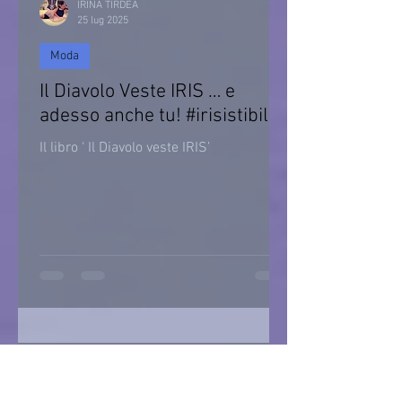
IRINA TIRDEA
25 lug 2025
Moda
Il Diavolo Veste IRIS … e
adesso anche tu! #irisistibile
Il libro ‘ Il Diavolo veste IRIS’
IRINA TIRDEA
10 lug 2025