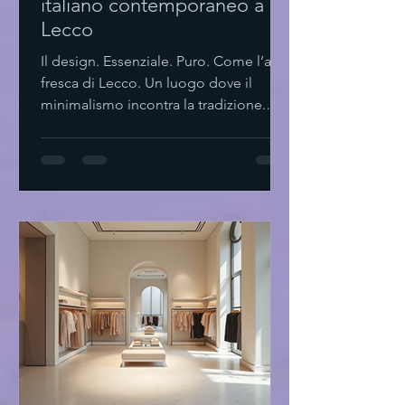
italiano contemporaneo a
Lecco
Il design. Essenziale. Puro. Come l’aria
fresca di Lecco. Un luogo dove il
minimalismo incontra la tradizione.
Dove ogni dettaglio parla. Dove il
silenzio è parte del progetto. Il design
italiano contemporaneo a Lecco Lecco
Non solo lago e montagne. Ma un
laboratorio di idee. Di forme. Di spazi.
Il design italiano contemporaneo qui
si fa sentire. Non urla. Sussurra. Linee
pulite. Materiali naturali. Funzionalità
senza fronzoli. Un equilibrio tra
passato e futu