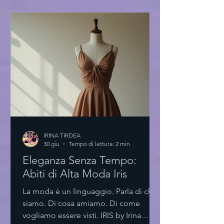
nuovo paradigma Un ambiente
essenziale. Spazi luminosi. Materiali
scelti con cura. L'accademia di moda
innovativa non è solo un luogo. È
un’esperienza. Un laboratorio di idee.
Le aule sono progettate per stimolare l
IRINA TIRDEA
30 giu
Tempo di lettura: 2 min
Eleganza Senza Tempo:
Abiti di Alta Moda Iris
La moda è un linguaggio. Parla di chi
siamo. Di cosa amiamo. Di come
vogliamo essere visti. IRIS by Irina