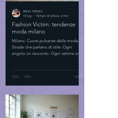
IRINA TIRDEA
14 lug
Tempo di lettura: 2 min
Fashion Victim: tendenze
moda milano
Milano. Cuore pulsante della moda.
Strade che parlano di stile. Ogni
angolo un racconto. Ogni vetrina un
invito. La moda qui non è solo
abbigliamento. È un linguaggio. Un
modo di essere. Un’arte che si rinnova.
Tendenze moda milano: essenzialità e
innovazione Minimalismo. Linee pulite.
Colori neutri. Ma anche tocchi audaci.
La città si muove tra tradizione e
futuro. Materiali sostenibili. Tagli
geometrici. Accessori che parlano da
soli. Milano insegna a scegl