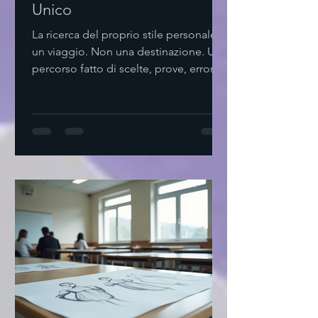
Unico
La ricerca del proprio stile personale è
un viaggio. Non una destinazione. Un
percorso fatto di scelte, prove, errori.
Non serve complicare. Basta osservare,
ascoltare, sentire. Come iniziare a
trovare stile personale Parto da me.
Cosa mi piace? Cosa mi fa sentire a
mio agio? Non seguo mode. Cerco
ciò che risuona dentro. Provo. Mix di
colori. Texture diverse. Tagli semplici.
Non ho fretta. Il tempo è alleato.
Svuota il guardaroba. Tieni solo ciò
che ami. Agg