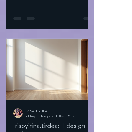
proprio stile: il primo passo Inizio
sempre con una domanda: Cosa mi fa
sentire bene? Non parlo di tendenze.
Parlo di sensazioni. Prendi un
quaderno. Scrivi cosa ti piace. Colori,
tessuti, forme. Cosa ti fa sentire a casa.
Prova a guardare il tuo armadio. Cosa
indossi più spesso? Perché? Non serve
comprare tutto nu
IRINA TIRDEA
21 lug
Tempo di lettura: 2 min
Irisbyirina.tirdea: Il design