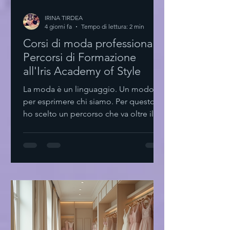
IRINA TIRDEA
4 giorni fa
Tempo di lettura: 2 min
Corsi di moda professionale:
Percorsi di Formazione
all'Iris Academy of Style
La moda è un linguaggio. Un modo
per esprimere chi siamo. Per questo
ho scelto un percorso che va oltre il
semplice stile. Formarsi. Crescere.
Creare. Scoprire i corsi di moda
professionale I corsi di moda
professionale sono il primo passo.
Non solo teoria. Pratica. Esperienza.
Styling personale Design tessile
Comunicazione visiva Trend
forecasting Ogni modulo è pensato
per sviluppare competenze concrete.