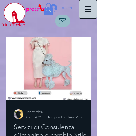
Accedi
irinatirdea
8 ott 2021
Tempo di lettura: 2 min
Servizi di Consulenza
d’Imagine e cambio Stile