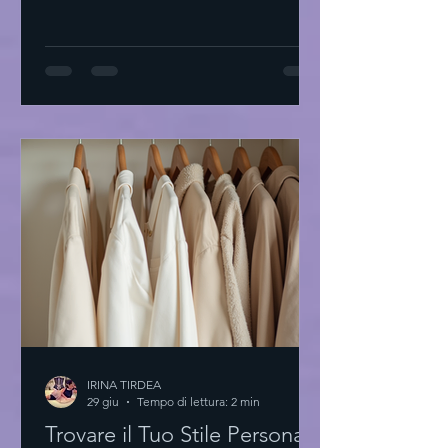
Tirdea interpreta questo linguaggio
con abiti di alta moda che raccontano
storie di eleganza e creatività. Ogni
capo è un invito a scoprire la propria
unicità. L'essenza degli abiti di alta
moda L'alta moda non è solo tessuto.
È arte. È precisione. È passione. I
materiali sono scelti con cura. Le linee
sono pulite. Il design è essenziale.
Ogni dettaglio conta
IRINA TIRDEA
29 giu
Tempo di lettura: 2 min
Trovare il Tuo Stile Personale