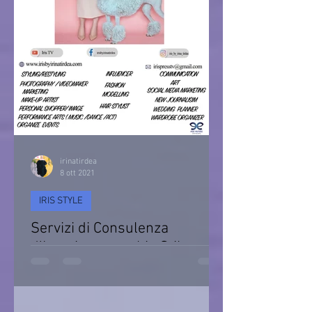
irinatirdea
8 ott 2021
IRIS STYLE
Servizi di Consulenza
d’Imagine e cambio Stile
Consulenza d’immagine & Cambio Stile