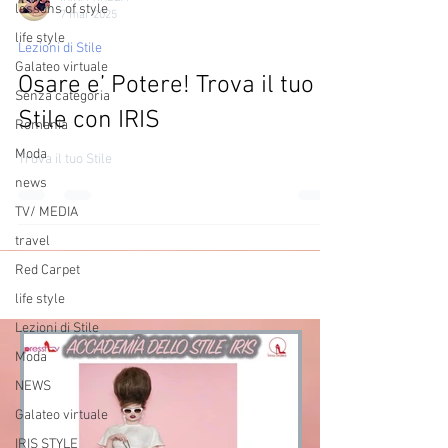
lessons of style
7 mar 2025
life style
Lezioni di Stile
Galateo virtuale
Osare e’ Potere! Trova il tuo
Senza categoria
Stile con IRIS
Romania
Moda
Trova il tuo Stile
news
TV/ MEDIA
travel
Red Carpet
life style
Lezioni di Stile
Moda
NEWS
Galateo virtuale
IRIS STYLE