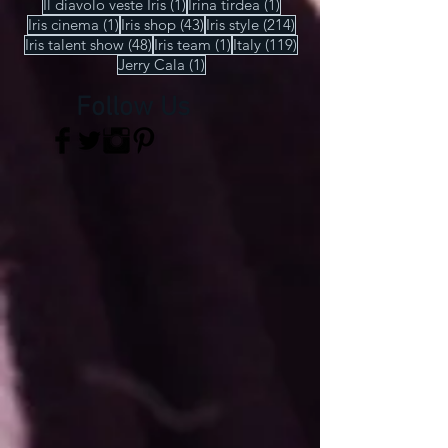
1 post
1 post
Il diavolo veste Iris
(1)
Irina tirdea
(1)
1 post
43 post
214 post
Iris cinema
(1)
Iris shop
(43)
Iris style
(214)
48 post
1 post
119 post
Iris talent show
(48)
Iris team
(1)
Italy
(119)
1 post
Jerry Cala
(1)
Follow Us