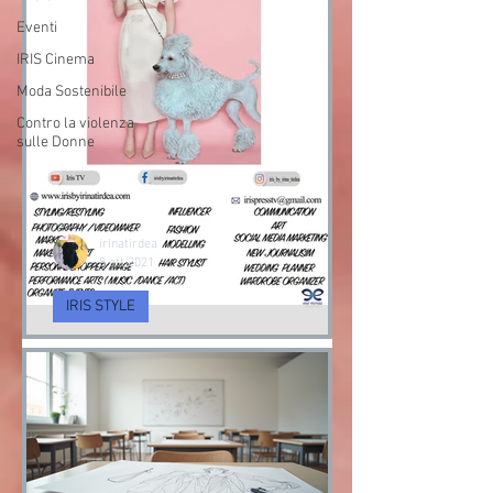
Eventi
IRIS Cinema
Moda Sostenibile
Contro la violenza
sulle Donne
irinatirdea
8 ott 2021
IRIS STYLE
Servizi di Consulenza
d’Imagine e cambio Stile
Consulenza d’immagine & Cambio Stile