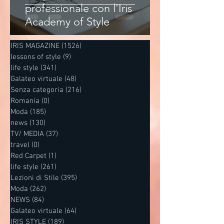
professionale con l'Iris
Academy of Style
IRIS MAGAZINE
(1526)
1526 post
lessons of style
(9)
9 post
life style
(341)
341 post
Galateo virtuale
(48)
48 post
Senza categoria
(216)
216 post
Romania
(0)
0 post
Moda
(185)
185 post
news
(130)
130 post
TV/ MEDIA
(37)
37 post
travel
(0)
0 post
Red Carpet
(1)
1 post
life style
(261)
261 post
Lezioni di Stile
(395)
395 post
Moda
(262)
262 post
NEWS
(84)
84 post
Galateo virtuale
(64)
64 post
IRIS STYLE
(189)
189 post