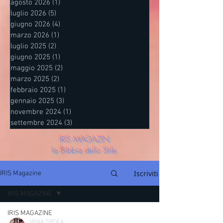
agosto 2026
(1)
1 post
luglio 2026
(5)
5 post
giugno 2026
(4)
4 post
marzo 2026
(1)
1 post
luglio 2025
(2)
2 post
giugno 2025
(1)
1 post
maggio 2025
(2)
2 post
marzo 2025
(2)
2 post
febbraio 2025
(1)
1 post
gennaio 2025
(3)
3 post
novembre 2024
(1)
1 post
settembre 2024
(3)
3 post
IRIS MAGAZIN
la Bibbia dello Stile
Iscriviti
IRIS Magazine
IRIS MAGAZINE
IRIS MAGAZINE
IRINA TIRDEA