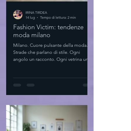
IRINA TIRDEA
14 lug
Tempo di lettura: 2 min
Fashion Victim: tendenze
moda milano
Milano. Cuore pulsante della moda.
Strade che parlano di stile. Ogni
angolo un racconto. Ogni vetrina un
invito. La moda qui non è solo
abbigliamento. È un linguaggio. Un
modo di essere. Un’arte che si rinnova.
Tendenze moda milano: essenzialità e
innovazione Minimalismo. Linee pulite.
Colori neutri. Ma anche tocchi audaci.
La città si muove tra tradizione e
futuro. Materiali sostenibili. Tagli
geometrici. Accessori che parlano da
soli. Milano insegna a scegl