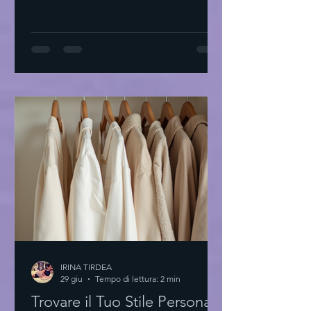
Tirdea interpreta questo linguaggio
con abiti di alta moda che raccontano
storie di eleganza e creatività. Ogni
capo è un invito a scoprire la propria
unicità. L'essenza degli abiti di alta
moda L'alta moda non è solo tessuto.
È arte. È precisione. È passione. I
materiali sono scelti con cura. Le linee
sono pulite. Il design è essenziale.
Ogni dettaglio conta
IRINA TIRDEA
29 giu
Tempo di lettura: 2 min
Trovare il Tuo Stile Personale