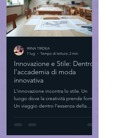
IRINA TIRDEA
7 lug
Tempo di lettura: 2 min
Innovazione e Stile: Dentro
l'accademia di moda
innovativa
L'innovazione incontra lo stile. Un
luogo dove la creatività prende forma.
Un viaggio dentro l'essenza della
moda contemporanea. Qui, ogni
dettaglio conta. Ogni scelta è pensata.
Minimalismo e funzionalità si fondono.
L'accademia di moda innovativa: un