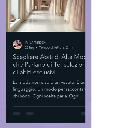
Per chi vuole fare della moda una
professione. Eye-level v
IRINA TIRDEA
28 lug
Tempo di lettura: 2 min
Scegliere Abiti di Alta Moda
che Parlano di Te: selezione
di abiti esclusivi
La moda non è solo un vestito. È un
linguaggio. Un modo per raccontare
chi sono. Ogni scelta parla. Ogni
dettaglio conta. La selezione di abiti
esclusivi diventa così un rituale. Non si
tratta solo di indossare qualcosa di
bello. Si tratta di trovare pezzi che