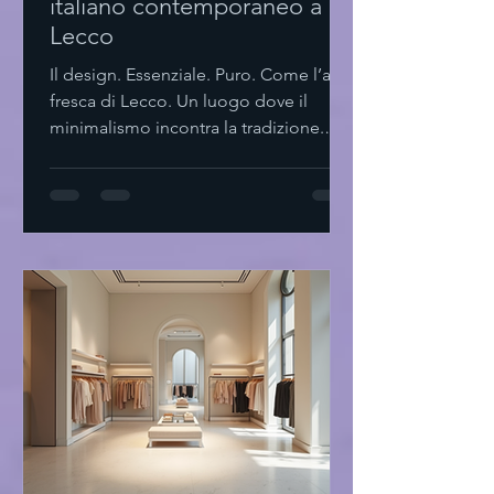
italiano contemporaneo a
Lecco
Il design. Essenziale. Puro. Come l’aria
fresca di Lecco. Un luogo dove il
minimalismo incontra la tradizione.
Dove ogni dettaglio parla. Dove il
silenzio è parte del progetto. Il design
italiano contemporaneo a Lecco Lecco
Non solo lago e montagne. Ma un
laboratorio di idee. Di forme. Di spazi.
Il design italiano contemporaneo qui
si fa sentire. Non urla. Sussurra. Linee
pulite. Materiali naturali. Funzionalità
senza fronzoli. Un equilibrio tra
passato e futu