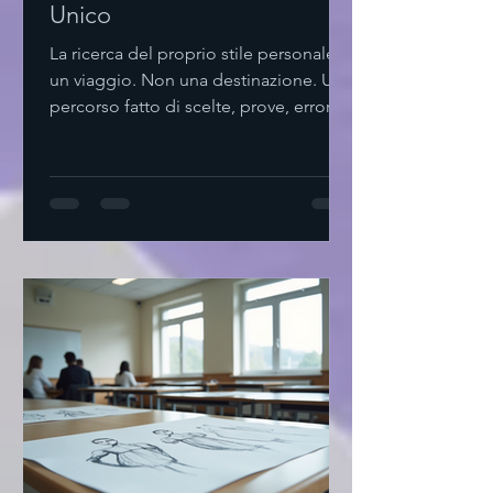
Unico
La ricerca del proprio stile personale è
un viaggio. Non una destinazione. Un
percorso fatto di scelte, prove, errori.
Non serve complicare. Basta osservare,
ascoltare, sentire. Come iniziare a
trovare stile personale Parto da me.
Cosa mi piace? Cosa mi fa sentire a
mio agio? Non seguo mode. Cerco
ciò che risuona dentro. Provo. Mix di
colori. Texture diverse. Tagli semplici.
Non ho fretta. Il tempo è alleato.
Svuota il guardaroba. Tieni solo ciò
che ami. Agg