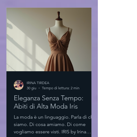
nuovo paradigma Un ambiente
essenziale. Spazi luminosi. Materiali
scelti con cura. L'accademia di moda
innovativa non è solo un luogo. È
un’esperienza. Un laboratorio di idee.
Le aule sono progettate per stimolare l
IRINA TIRDEA
30 giu
Tempo di lettura: 2 min
Eleganza Senza Tempo:
Abiti di Alta Moda Iris
La moda è un linguaggio. Parla di chi
siamo. Di cosa amiamo. Di come
vogliamo essere visti. IRIS by Irina