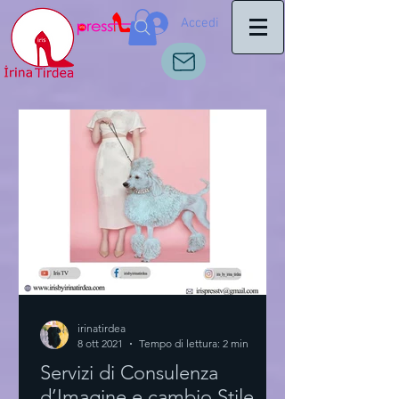
Accedi
irinatirdea
8 ott 2021
Tempo di lettura: 2 min
Servizi di Consulenza
d’Imagine e cambio Stile