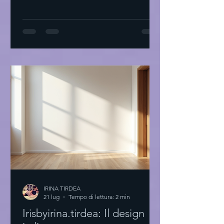
proprio stile: il primo passo Inizio
sempre con una domanda: Cosa mi fa
sentire bene? Non parlo di tendenze.
Parlo di sensazioni. Prendi un
quaderno. Scrivi cosa ti piace. Colori,
tessuti, forme. Cosa ti fa sentire a casa.
Prova a guardare il tuo armadio. Cosa
indossi più spesso? Perché? Non serve
comprare tutto nu
IRINA TIRDEA
21 lug
Tempo di lettura: 2 min
Irisbyirina.tirdea: Il design