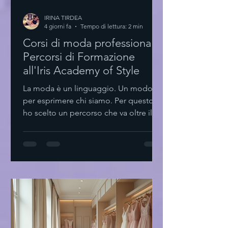
IRINA TIRDEA
4 giorni fa
Tempo di lettura: 2 min
Corsi di moda professionale:
Percorsi di Formazione
all'Iris Academy of Style
La moda è un linguaggio. Un modo
per esprimere chi siamo. Per questo
ho scelto un percorso che va oltre il
semplice stile. Formarsi. Crescere.
Creare. Scoprire i corsi di moda
professionale I corsi di moda
professionale sono il primo passo.
Non solo teoria. Pratica. Esperienza.
Styling personale Design tessile
Comunicazione visiva Trend
forecasting Ogni modulo è pensato
per sviluppare competenze concrete.