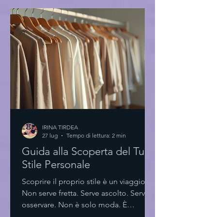
rispecchiano la mia essenza. Eye-level
view of a minimalist boutique with
exclusive high fashion dresses La forza
del minimalismo nella scelta Pochi
elementi. Linee pulite. Tagli essenziali.
Il minimalismo no
IRINA TIRDEA
27 lug
Tempo di lettura: 2 min
Guida alla Scoperta del Tuo
Stile Personale
Scoprire il proprio stile è un viaggio.
Non serve fretta. Serve ascolto. Serve
osservare. Non è solo moda. È
espressione. È identità. Scoprire il