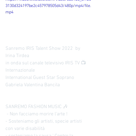
formazione moda professionale offre:
3130d324197be2c457978505d43/480p/mp4/file.
Corsi pratici e teorici Esperienze sul
mp4
campo Consulenze
Sanremo IRIS Talent Show 2022  by 
Irina Tirdea 
in onda sul canale televisivo IRIS TV 📺 
Internazionale 
International Guest Star Soprano 
Gabriela Valentina Bancila 
SANREMO FASHION MUSIC 🎶 
 - Non facciamo morire l’arte !
- Sosteniamo gli artisti, specie artisti 
con varie disabilità 
- sosteniamo la causa ‘ Contro la 