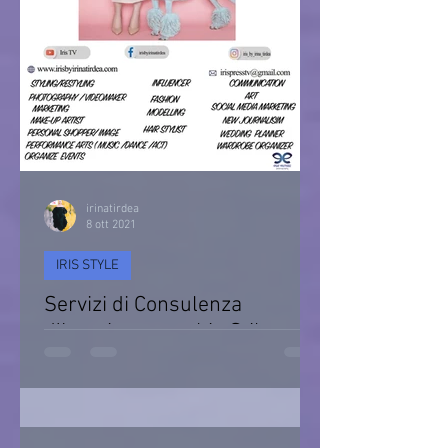
irinatirdea
8 ott 2021
IRIS STYLE
Servizi di Consulenza
d’Imagine e cambio Stile
Consulenza d’immagine & Cambio Stile