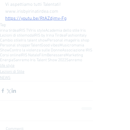
Vi aspettiamo tutti Talentati! 
www.irisbyirinatirdea.com 
https://youtu.be/RtAZdjmv-Fg
Tag:
irina tirdea
IRIS TV
Iris style
Academia dello stile Iris
Lezioni di stile
moda
IRIS by Irina Tirdea
Fashion
Italy
Cambio stile
Iris talent show
Personal image
Iris shop
Personal shopper
Talent
Good vibes
Music
romania
Show
Contro la violenza sulle Donne
Associazione IRIS
Corsi online
IRIS Natale
Film
Benessere
Marketing
Energia
Sanremo Iris Talent Show 2022
Sanremo
life style
Lezioni di Stile
NEWS
Commenti