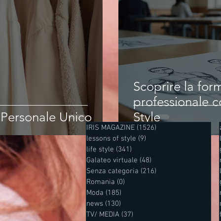
Scoprire la fo
professionale c
e Personale Unico
Style
IRIS MAGAZINE
(1526)
1526 post
lessons of style
(9)
9 post
life style
(341)
341 post
Galateo virtuale
(48)
48 post
Senza categoria
(216)
216 post
Romania
(0)
0 post
Moda
(185)
185 post
news
(130)
130 post
TV/ MEDIA
(37)
37 post