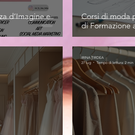
nza d’Imagine e
Corsi di moda p
di Formazione a
IRINA TIRDEA
27 lug
Tempo di lettura: 2 min