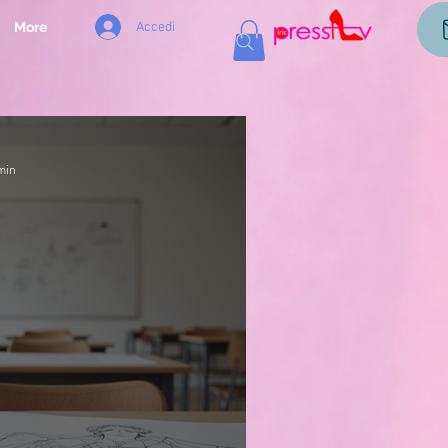
Accedi
More
min
AGAZIN
dello Stile