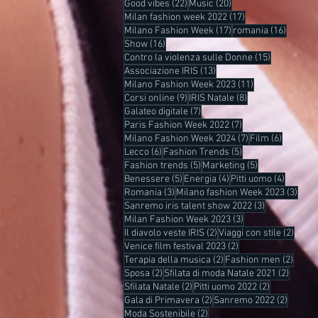
22 post
20 post
Good vibes
(22)
Music
(20)
17 post
Milan fashion week 2022
(17)
17 post
16 post
Milano Fashion Week
(17)
romania
(16)
16 post
Show
(16)
15 post
Contro la violenza sulle Donne
(15)
13 post
Associazione IRIS
(13)
11 post
Milano Fashion Week 2023
(11)
9 post
8 post
Corsi online
(9)
IRIS Natale
(8)
7 post
Galateo digitale
(7)
7 post
Paris Fashion Week 2022
(7)
7 post
6 post
Milano Fashion Week 2024
(7)
Film
(6)
6 post
5 post
Lecco
(6)
Fashion Trends
(5)
5 post
5 post
Fashion trends
(5)
Marketing
(5)
5 post
4 post
4 post
Benessere
(5)
Energia
(4)
Pitti uomo
(4)
3 post
3 pos
Romania
(3)
Milano fashion Week 2023
(3)
3 post
Sanremo iris talent show 2022
(3)
3 post
Milan Fashion Week 2023
(3)
2 post
2 post
Il diavolo veste IRIS
(2)
Viaggi con stile
(2)
2 post
Venice film festival 2023
(2)
2 post
2 post
Terapia della musica
(2)
Fashion men
(2)
2 post
2 post
Sposa
(2)
Sfilata di moda Natale 2021
(2)
2 post
2 post
Sfilata Natale
(2)
Pitti uomo 2022
(2)
2 post
2 post
Gala di Primavera
(2)
Sanremo 2022
(2)
2 post
Moda Sostenibile
(2)