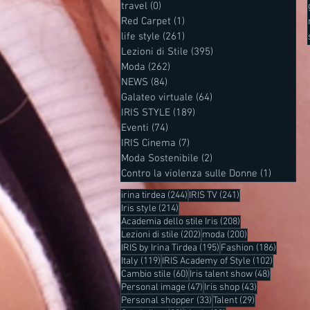
travel
(0)
0 post
Red Carpet
(1)
1 post
life style
(261)
261 post
Lezioni di Stile
(395)
395 post
Moda
(262)
262 post
NEWS
(84)
84 post
Galateo virtuale
(64)
64 post
IRIS STYLE
(189)
189 post
Eventi
(74)
74 post
IRIS Cinema
(7)
7 post
Moda Sostenibile
(2)
2 post
Contro la violenza sulle Donne
(1)
1 post
244 post
241 post
irina tirdea
(244)
IRIS TV
(241)
214 post
Iris style
(214)
208 post
Academia dello stile Iris
(208)
202 post
200 post
Lezioni di stile
(202)
moda
(200)
195 post
186 post
IRIS by Irina Tirdea
(195)
Fashion
(186)
119 post
102 post
Italy
(119)
IRIS Academy of Style
(102)
60 post
48 post
Cambio stile
(60)
Iris talent show
(48)
47 post
43 post
Personal image
(47)
Iris shop
(43)
33 post
29 post
Personal shopper
(33)
Talent
(29)