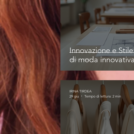
Innovazione e Stil
di moda innovativ
IRINA TIRDEA
29 giu
Tempo di lettura: 2 min