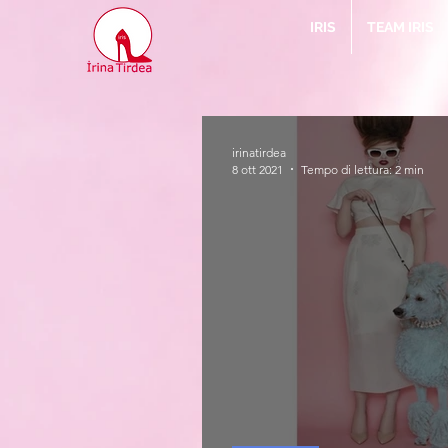
IRIS
TEAM IRIS
irinatirdea
8 ott 2021
Tempo di lettura: 2 min