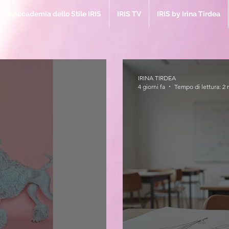
L'Accademia dello Stile IRIS
IRIS TV
IRIS by Irina Tirdea
IRINA TIRDEA
4 giorni fa
Tempo di lettura: 2 
IRIS M
la Bibbia 