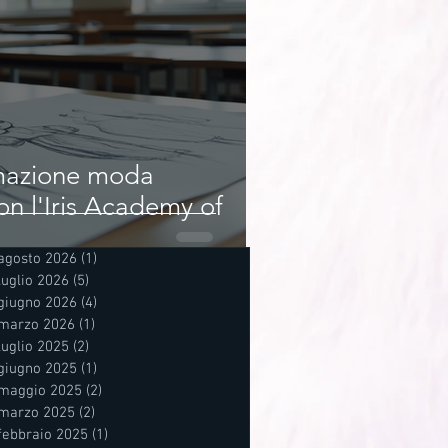
rmazione moda
on l'Iris Academy of
agosto 2026
(1)
1 post
luglio 2026
(5)
5 post
giugno 2026
(4)
4 post
marzo 2026
(1)
1 post
luglio 2025
(2)
2 post
giugno 2025
(1)
1 post
maggio 2025
(2)
2 post
marzo 2025
(2)
2 post
febbraio 2025
(1)
1 post