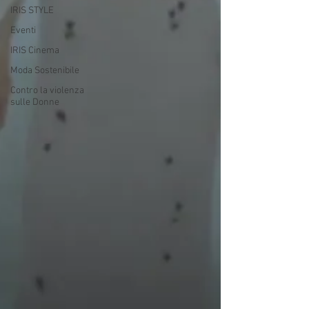
IRIS STYLE
Eventi
IRIS Cinema
Moda Sostenibile
Contro la violenza
sulle Donne