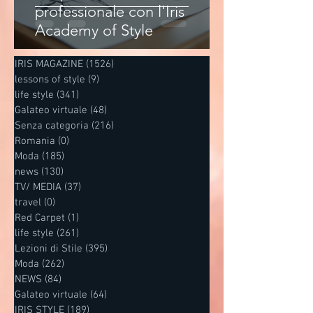
professionale con l'Iris
Academy of Style
IRIS MAGAZINE
(1526)
1526 post
lessons of style
(9)
9 post
life style
(341)
341 post
Galateo virtuale
(48)
48 post
Senza categoria
(216)
216 post
Romania
(0)
0 post
Moda
(185)
185 post
news
(130)
130 post
TV/ MEDIA
(37)
37 post
travel
(0)
0 post
Red Carpet
(1)
1 post
life style
(261)
261 post
Lezioni di Stile
(395)
395 post
Moda
(262)
262 post
NEWS
(84)
84 post
Galateo virtuale
(64)
64 post
IRIS STYLE
(189)
189 post