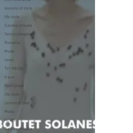
lessons of style
life style
Galateo virtuale
Senza categoria
Romania
Moda
news
TV/ MEDIA
travel
Red Carpet
life style
Lezioni di Stile
Moda
NEWS
Galateo virtuale