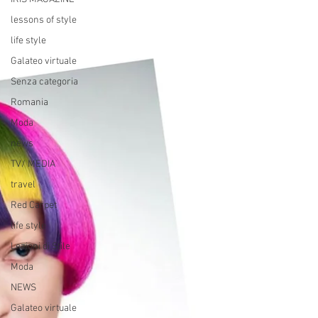
lessons of style
life style
Galateo virtuale
Senza categoria
Romania
Moda
news
TV/ MEDIA
travel
Red Carpet
life style
Lezioni di Stile
Moda
NEWS
Galateo virtuale