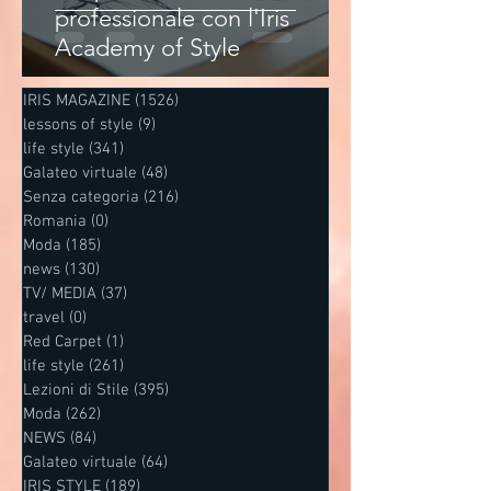
professionale con l'Iris
Academy of Style
IRIS MAGAZINE
(1526)
1526 post
lessons of style
(9)
9 post
life style
(341)
341 post
Galateo virtuale
(48)
48 post
Senza categoria
(216)
216 post
Romania
(0)
0 post
Moda
(185)
185 post
news
(130)
130 post
TV/ MEDIA
(37)
37 post
travel
(0)
0 post
Red Carpet
(1)
1 post
life style
(261)
261 post
Lezioni di Stile
(395)
395 post
Moda
(262)
262 post
NEWS
(84)
84 post
Galateo virtuale
(64)
64 post
IRIS STYLE
(189)
189 post