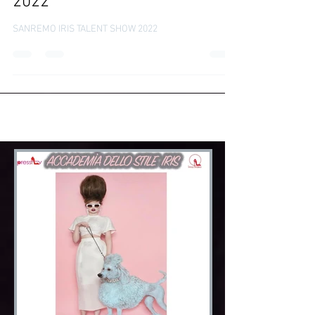
irinatirdea
19 gen 2022
life style
Sanremo IRIS TALENT SHOW
2022
SANREMO IRIS TALENT SHOW 2022