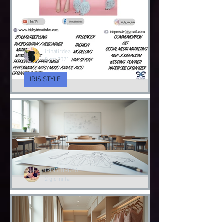
irinatirdea
8 ott 2021
IRIS STYLE
Servizi di Consulenza
d’Imagine e cambio Stile
Consulenza d’immagine & Cambio Stile