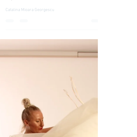
life style
Sanremo IRIS TALENT SHOW
2022
Catalina Mioara Georgescu