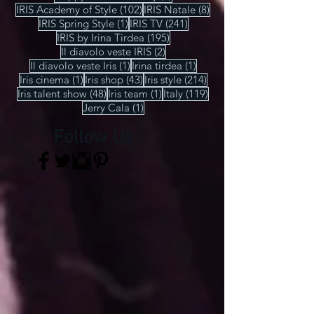
102 post
8 post
IRIS Academy of Style
(102)
IRIS Natale
(8)
1 post
241 post
IRIS Spring Style
(1)
IRIS TV
(241)
195 post
IRIS by Irina Tirdea
(195)
2 post
Il diavolo veste IRIS
(2)
1 post
1 post
Il diavolo veste Iris
(1)
Irina tirdea
(1)
1 post
43 post
214 post
Iris cinema
(1)
Iris shop
(43)
Iris style
(214)
48 post
1 post
119 post
Iris talent show
(48)
Iris team
(1)
Italy
(119)
1 post
Jerry Cala
(1)
Follow Us