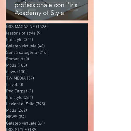
professionale con l'Iris
Academy of Style
IRIS MAGAZINE
(1526)
1526 post
lessons of style
(9)
9 post
life style
(341)
341 post
Galateo virtuale
(48)
48 post
Senza categoria
(216)
216 post
Romania
(0)
0 post
Moda
(185)
185 post
news
(130)
130 post
TV/ MEDIA
(37)
37 post
travel
(0)
0 post
Red Carpet
(1)
1 post
life style
(261)
261 post
Lezioni di Stile
(395)
395 post
Moda
(262)
262 post
NEWS
(84)
84 post
Galateo virtuale
(64)
64 post
IRIS STYLE
(189)
189 post