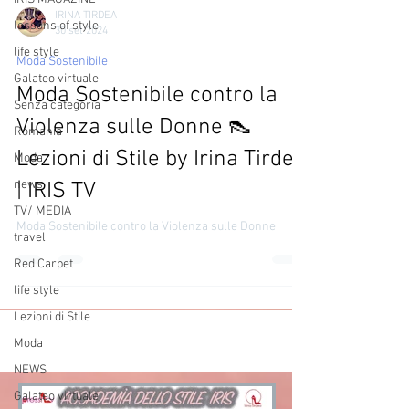
IRINA TIRDEA
lessons of style
30 set 2024
life style
Moda Sostenibile
Galateo virtuale
Moda Sostenibile contro la
Senza categoria
Violenza sulle Donne 👠
Romania
Lezioni di Stile by Irina Tirdea
Moda
news
| IRIS TV
TV/ MEDIA
Moda Sostenibile contro la Violenza sulle Donne
travel
Red Carpet
life style
Lezioni di Stile
Moda
NEWS
Galateo virtuale