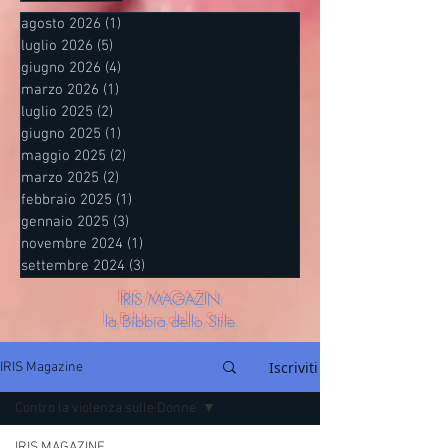
agosto 2026
(1)
1 post
luglio 2026
(5)
5 post
giugno 2026
(4)
4 post
marzo 2026
(1)
1 post
luglio 2025
(2)
2 post
giugno 2025
(1)
1 post
maggio 2025
(2)
2 post
marzo 2025
(2)
2 post
febbraio 2025
(1)
1 post
gennaio 2025
(3)
3 post
novembre 2024
(1)
1 post
settembre 2024
(3)
3 post
IRIS MAGAZIN
la Bibbia dello Stile
Iscriviti
IRIS Magazine
Contro la violenza sulle Donne
IRIS MAGAZINE