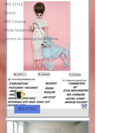
IRIS STYLE
Eventi
IRIS Cinema
Moda Sostenibile
Contro la violenza sulle Donne
irinatirdea
8 ott 2021
IRIS STYLE
Servizi di Consulenza
d’Imagine e cambio Stile