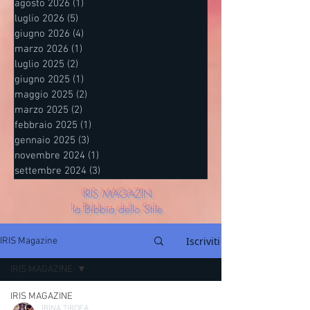
agosto 2026
(1)
1 post
luglio 2026
(5)
5 post
giugno 2026
(4)
4 post
marzo 2026
(1)
1 post
luglio 2025
(2)
2 post
giugno 2025
(1)
1 post
maggio 2025
(2)
2 post
marzo 2025
(2)
2 post
febbraio 2025
(1)
1 post
gennaio 2025
(3)
3 post
novembre 2024
(1)
1 post
settembre 2024
(3)
3 post
IRIS MAGAZIN
la Bibbia dello Stile
Iscriviti
IRIS Magazine
IRIS MAGAZINE
IRIS MAGAZINE
IRINA TIRDEA