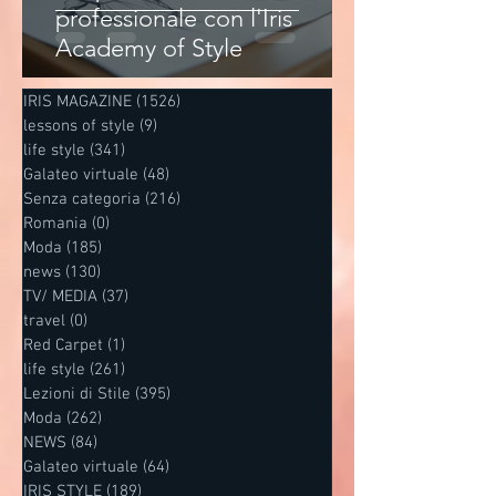
professionale con l'Iris
Academy of Style
IRIS MAGAZINE
(1526)
1526 post
lessons of style
(9)
9 post
life style
(341)
341 post
Galateo virtuale
(48)
48 post
Senza categoria
(216)
216 post
Romania
(0)
0 post
Moda
(185)
185 post
news
(130)
130 post
TV/ MEDIA
(37)
37 post
travel
(0)
0 post
Red Carpet
(1)
1 post
life style
(261)
261 post
Lezioni di Stile
(395)
395 post
Moda
(262)
262 post
NEWS
(84)
84 post
Galateo virtuale
(64)
64 post
IRIS STYLE
(189)
189 post