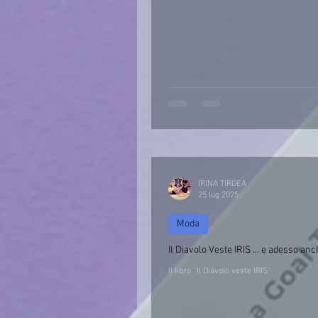
IRINA TIRDEA
25 lug 2025
Moda
Il Diavolo Veste IRIS … e adesso anche
Il libro ‘ Il Diavolo veste IRIS’