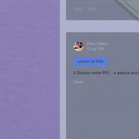
IRINA TIRDEA
10 lug 2025
Lezioni di Stile
Il Diavolo veste IRIS … e adesso anc
Ebook