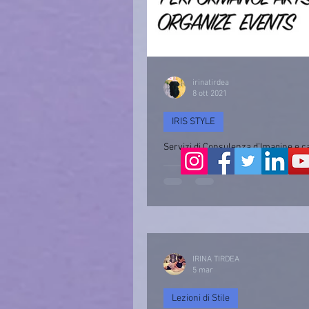
irinatirdea
8 ott 2021
IRIS STYLE
Servizi di Consulenza d’Imagine e c
Consulenza d’immagine & Cambio Stile
IRINA TIRDEA
5 mar
Lezioni di Stile