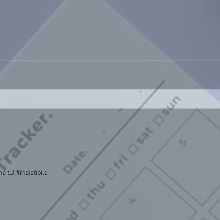
 tu! #irisistibile