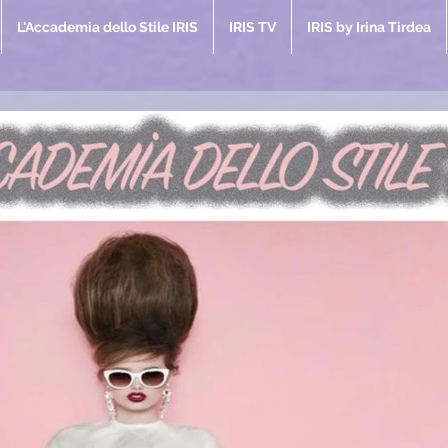
L'Accademia dello Stile IRIS
IRIS TV
IRIS by Irina Tirdea
coli IRIS
azin