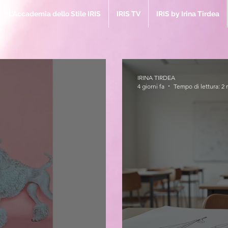
L'Accademia dello Stile IRIS
IRIS TV
IRIS by Irina Tirdea
IRINA TIRDEA
4 giorni fa
Tempo di lettura: 2 
IRIS M
la Bibbia 