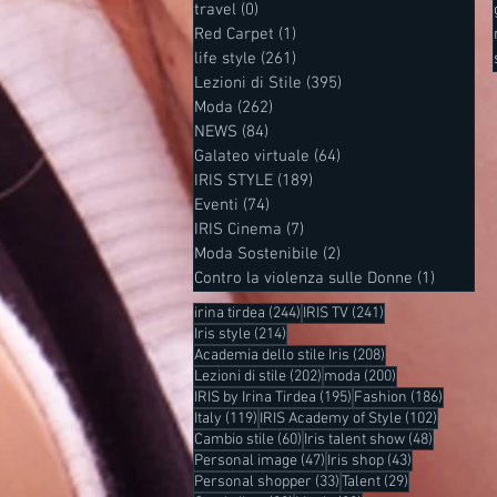
travel
(0)
0 post
Red Carpet
(1)
1 post
life style
(261)
261 post
Lezioni di Stile
(395)
395 post
Moda
(262)
262 post
NEWS
(84)
84 post
Galateo virtuale
(64)
64 post
IRIS STYLE
(189)
189 post
Eventi
(74)
74 post
IRIS Cinema
(7)
7 post
Moda Sostenibile
(2)
2 post
Contro la violenza sulle Donne
(1)
1 post
244 post
241 post
irina tirdea
(244)
IRIS TV
(241)
214 post
Iris style
(214)
208 post
Academia dello stile Iris
(208)
202 post
200 post
Lezioni di stile
(202)
moda
(200)
195 post
186 post
IRIS by Irina Tirdea
(195)
Fashion
(186)
119 post
102 post
Italy
(119)
IRIS Academy of Style
(102)
60 post
48 post
Cambio stile
(60)
Iris talent show
(48)
47 post
43 post
Personal image
(47)
Iris shop
(43)
33 post
29 post
Personal shopper
(33)
Talent
(29)