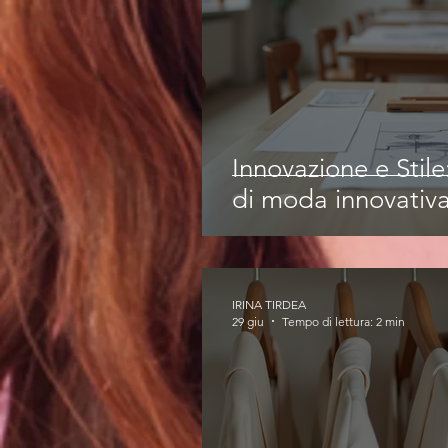
Innovazione e Stil
di moda innovativ
IRINA TIRDEA
29 giu
Tempo di lettura: 2 min