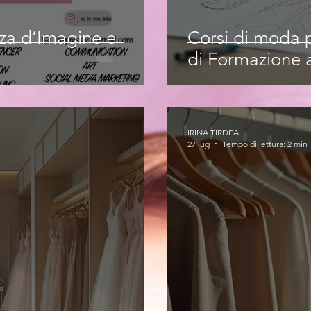
nza d’Imagine e
Corsi di moda p
di Formazione a
IRINA TIRDEA
27 lug
Tempo di lettura: 2 min