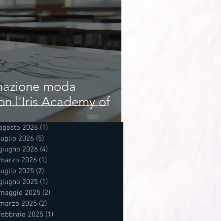
rmazione moda
on l'Iris Academy of
agosto 2026
(1)
1 post
luglio 2026
(5)
5 post
giugno 2026
(4)
4 post
marzo 2026
(1)
1 post
luglio 2025
(2)
2 post
giugno 2025
(1)
1 post
maggio 2025
(2)
2 post
marzo 2025
(2)
2 post
febbraio 2025
(1)
1 post