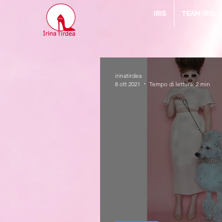
IRIS
TEAM IRIS
irinatirdea
8 ott 2021
Tempo di lettura: 2 min