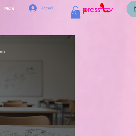
Accedi
More
min
AGAZIN
dello Stile