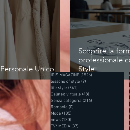
Scoprire la fo
professionale c
e Personale Unico
Style
IRIS MAGAZINE
(1526)
1526 post
lessons of style
(9)
9 post
life style
(341)
341 post
Galateo virtuale
(48)
48 post
Senza categoria
(216)
216 post
Romania
(0)
0 post
Moda
(185)
185 post
news
(130)
130 post
TV/ MEDIA
(37)
37 post