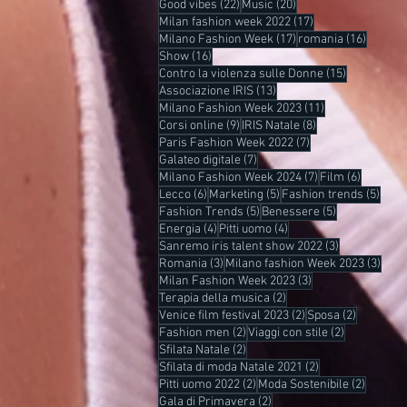
22 post
20 post
Good vibes
(22)
Music
(20)
17 post
Milan fashion week 2022
(17)
17 post
16 post
Milano Fashion Week
(17)
romania
(16)
16 post
Show
(16)
15 post
Contro la violenza sulle Donne
(15)
13 post
Associazione IRIS
(13)
11 post
Milano Fashion Week 2023
(11)
9 post
8 post
Corsi online
(9)
IRIS Natale
(8)
7 post
Paris Fashion Week 2022
(7)
7 post
Galateo digitale
(7)
7 post
6 post
Milano Fashion Week 2024
(7)
Film
(6)
6 post
5 post
5 pos
Lecco
(6)
Marketing
(5)
Fashion trends
(5)
5 post
5 post
Fashion Trends
(5)
Benessere
(5)
4 post
4 post
Energia
(4)
Pitti uomo
(4)
3 post
Sanremo iris talent show 2022
(3)
3 post
3 pos
Romania
(3)
Milano fashion Week 2023
(3)
3 post
Milan Fashion Week 2023
(3)
2 post
Terapia della musica
(2)
2 post
2 post
Venice film festival 2023
(2)
Sposa
(2)
2 post
2 post
Fashion men
(2)
Viaggi con stile
(2)
2 post
Sfilata Natale
(2)
2 post
Sfilata di moda Natale 2021
(2)
2 post
2 post
Pitti uomo 2022
(2)
Moda Sostenibile
(2)
2 post
Gala di Primavera
(2)