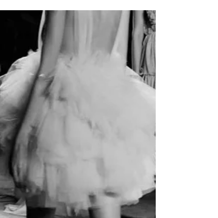
irinatirdea
6 ott 2022
Moda
IRIS Bride
IRIS Bride