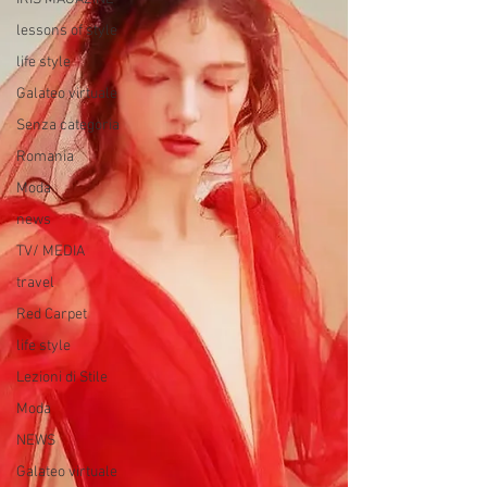
lessons of style
life style
Galateo virtuale
Senza categoria
Romania
Moda
news
TV/ MEDIA
travel
Red Carpet
life style
Lezioni di Stile
Moda
NEWS
Galateo virtuale