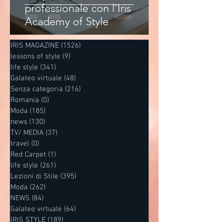
professionale con l'Iris
Academy of Style
IRIS MAGAZINE
(1526)
1526 post
lessons of style
(9)
9 post
life style
(341)
341 post
Galateo virtuale
(48)
48 post
Senza categoria
(216)
216 post
Romania
(0)
0 post
Moda
(185)
185 post
news
(130)
130 post
TV/ MEDIA
(37)
37 post
travel
(0)
0 post
Red Carpet
(1)
1 post
life style
(261)
261 post
Lezioni di Stile
(395)
395 post
Moda
(262)
262 post
NEWS
(84)
84 post
Galateo virtuale
(64)
64 post
IRIS STYLE
(189)
189 post