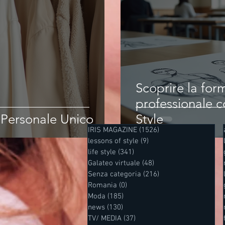
Scoprire la fo
professionale c
e Personale Unico
Style
IRIS MAGAZINE
(1526)
1526 post
lessons of style
(9)
9 post
life style
(341)
341 post
Galateo virtuale
(48)
48 post
Senza categoria
(216)
216 post
Romania
(0)
0 post
Moda
(185)
185 post
news
(130)
130 post
TV/ MEDIA
(37)
37 post