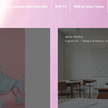
L'Accademia dello Stile IRIS
IRIS TV
IRIS by Irina Tirdea
IRINA TIRDEA
4 giorni fa
Tempo di lettura: 2 
IRIS M
la Bibbia 