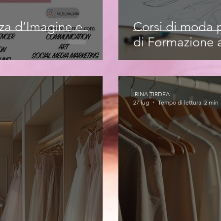
nza d’Imagine e
Corsi di moda p
di Formazione a
IRINA TIRDEA
27 lug
Tempo di lettura: 2 min