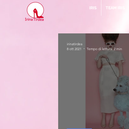
IRIS
TEAM IRIS
irinatirdea
8 ott 2021
Tempo di lettura: 2 min