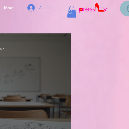
Accedi
More
min
AGAZIN
dello Stile