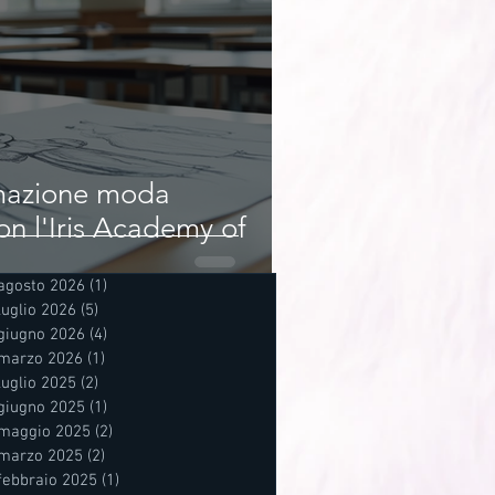
rmazione moda
on l'Iris Academy of
agosto 2026
(1)
1 post
luglio 2026
(5)
5 post
giugno 2026
(4)
4 post
marzo 2026
(1)
1 post
luglio 2025
(2)
2 post
giugno 2025
(1)
1 post
maggio 2025
(2)
2 post
marzo 2025
(2)
2 post
febbraio 2025
(1)
1 post