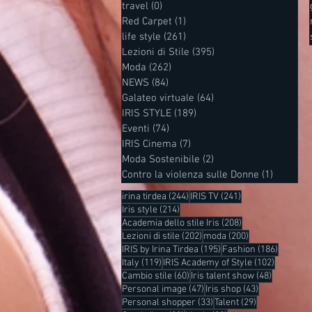
travel
(0)
0 post
Red Carpet
(1)
1 post
life style
(261)
261 post
Lezioni di Stile
(395)
395 post
Moda
(262)
262 post
NEWS
(84)
84 post
Galateo virtuale
(64)
64 post
IRIS STYLE
(189)
189 post
Eventi
(74)
74 post
IRIS Cinema
(7)
7 post
Moda Sostenibile
(2)
2 post
Contro la violenza sulle Donne
(1)
1 post
244 post
241 post
irina tirdea
(244)
IRIS TV
(241)
214 post
Iris style
(214)
208 post
Academia dello stile Iris
(208)
202 post
200 post
Lezioni di stile
(202)
moda
(200)
195 post
186 post
IRIS by Irina Tirdea
(195)
Fashion
(186)
119 post
102 post
Italy
(119)
IRIS Academy of Style
(102)
60 post
48 post
Cambio stile
(60)
Iris talent show
(48)
47 post
43 post
Personal image
(47)
Iris shop
(43)
33 post
29 post
Personal shopper
(33)
Talent
(29)