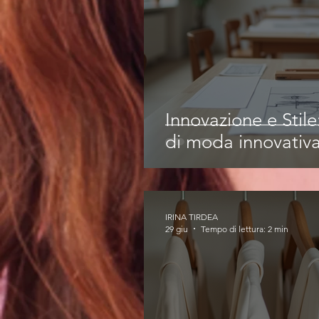
Innovazione e Stil
di moda innovativ
IRINA TIRDEA
29 giu
Tempo di lettura: 2 min