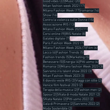
22 post
20 post
Good vibes
(22)
Music
(20)
17 post
Milan fashion week 2022
(17)
17 post
16 post
Milano Fashion Week
(17)
romania
(16)
16 post
Show
(16)
15 post
Contro la violenza sulle Donne
(15)
13 post
Associazione IRIS
(13)
11 post
Milano Fashion Week 2023
(11)
9 post
8 post
Corsi online
(9)
IRIS Natale
(8)
7 post
Galateo digitale
(7)
7 post
Paris Fashion Week 2022
(7)
7 post
6 post
Milano Fashion Week 2024
(7)
Film
(6)
6 post
5 post
Lecco
(6)
Fashion Trends
(5)
5 post
5 post
Fashion trends
(5)
Marketing
(5)
5 post
4 post
4 post
Benessere
(5)
Energia
(4)
Pitti uomo
(4)
3 post
3 pos
Romania
(3)
Milano fashion Week 2023
(3)
3 post
Sanremo iris talent show 2022
(3)
3 post
Milan Fashion Week 2023
(3)
2 post
2 post
Il diavolo veste IRIS
(2)
Viaggi con stile
(2)
2 post
Venice film festival 2023
(2)
2 post
2 post
Terapia della musica
(2)
Fashion men
(2)
2 post
2 post
Sposa
(2)
Sfilata di moda Natale 2021
(2)
2 post
2 post
Sfilata Natale
(2)
Pitti uomo 2022
(2)
2 post
2 post
Gala di Primavera
(2)
Sanremo 2022
(2)
2 post
Moda Sostenibile
(2)