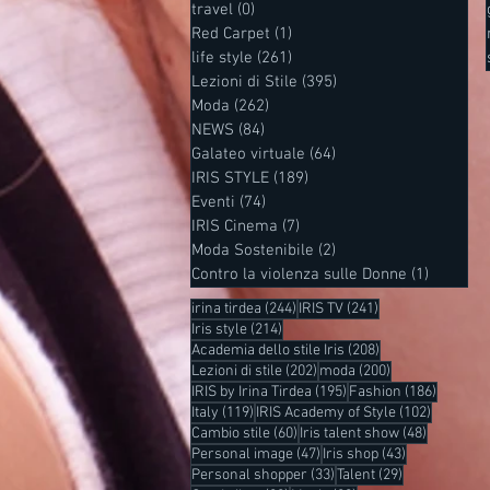
travel
(0)
0 post
Red Carpet
(1)
1 post
life style
(261)
261 post
Lezioni di Stile
(395)
395 post
Moda
(262)
262 post
NEWS
(84)
84 post
Galateo virtuale
(64)
64 post
IRIS STYLE
(189)
189 post
Eventi
(74)
74 post
IRIS Cinema
(7)
7 post
Moda Sostenibile
(2)
2 post
Contro la violenza sulle Donne
(1)
1 post
244 post
241 post
irina tirdea
(244)
IRIS TV
(241)
214 post
Iris style
(214)
208 post
Academia dello stile Iris
(208)
202 post
200 post
Lezioni di stile
(202)
moda
(200)
195 post
186 post
IRIS by Irina Tirdea
(195)
Fashion
(186)
119 post
102 post
Italy
(119)
IRIS Academy of Style
(102)
60 post
48 post
Cambio stile
(60)
Iris talent show
(48)
47 post
43 post
Personal image
(47)
Iris shop
(43)
33 post
29 post
Personal shopper
(33)
Talent
(29)