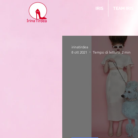
IRIS
TEAM IRIS
irinatirdea
8 ott 2021
Tempo di lettura: 2 min