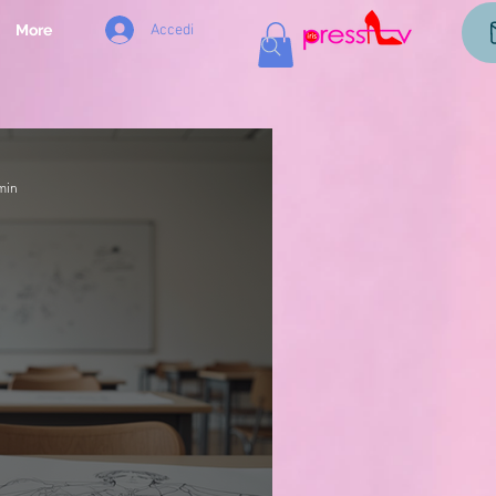
Accedi
More
min
AGAZIN
dello Stile