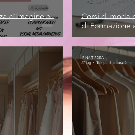
nza d’Imagine e
Corsi di moda p
di Formazione a
IRINA TIRDEA
27 lug
Tempo di lettura: 2 min