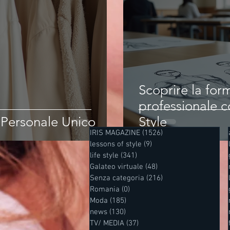
Scoprire la fo
professionale c
e Personale Unico
Style
IRIS MAGAZINE
(1526)
1526 post
lessons of style
(9)
9 post
life style
(341)
341 post
Galateo virtuale
(48)
48 post
Senza categoria
(216)
216 post
Romania
(0)
0 post
Moda
(185)
185 post
news
(130)
130 post
TV/ MEDIA
(37)
37 post