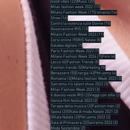
22 post
20 post
Good vibes
(22)
Music
(20)
17 post
Milan fashion week 2022
(17)
17 post
16 post
Milano Fashion Week
(17)
romania
(16)
16 post
Show
(16)
15 post
Contro la violenza sulle Donne
(15)
13 post
Associazione IRIS
(13)
11 post
Milano Fashion Week 2023
(11)
9 post
8 post
Corsi online
(9)
IRIS Natale
(8)
7 post
Galateo digitale
(7)
7 post
Paris Fashion Week 2022
(7)
7 post
6 post
Milano Fashion Week 2024
(7)
Film
(6)
6 post
5 post
Lecco
(6)
Fashion Trends
(5)
5 post
5 post
Fashion trends
(5)
Marketing
(5)
5 post
4 post
4 post
Benessere
(5)
Energia
(4)
Pitti uomo
(4)
3 post
3 pos
Romania
(3)
Milano fashion Week 2023
(3)
3 post
Sanremo iris talent show 2022
(3)
3 post
Milan Fashion Week 2023
(3)
2 post
2 post
Il diavolo veste IRIS
(2)
Viaggi con stile
(2)
2 post
Venice film festival 2023
(2)
2 post
2 post
Terapia della musica
(2)
Fashion men
(2)
2 post
2 post
Sposa
(2)
Sfilata di moda Natale 2021
(2)
2 post
2 post
Sfilata Natale
(2)
Pitti uomo 2022
(2)
2 post
2 post
Gala di Primavera
(2)
Sanremo 2022
(2)
2 post
Moda Sostenibile
(2)