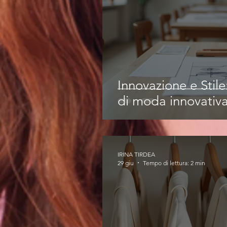
Innovazione e Stil
di moda innovativ
IRINA TIRDEA
29 giu
Tempo di lettura: 2 min