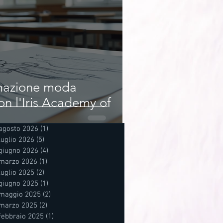
rmazione moda
on l'Iris Academy of
agosto 2026
(1)
1 post
luglio 2026
(5)
5 post
giugno 2026
(4)
4 post
marzo 2026
(1)
1 post
luglio 2025
(2)
2 post
giugno 2025
(1)
1 post
maggio 2025
(2)
2 post
marzo 2025
(2)
2 post
febbraio 2025
(1)
1 post