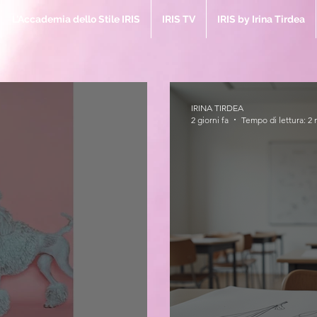
L'Accademia dello Stile IRIS
IRIS TV
IRIS by Irina Tirdea
IRINA TIRDEA
2 giorni fa
Tempo di lettura: 2 
IRIS M
la Bibbia 