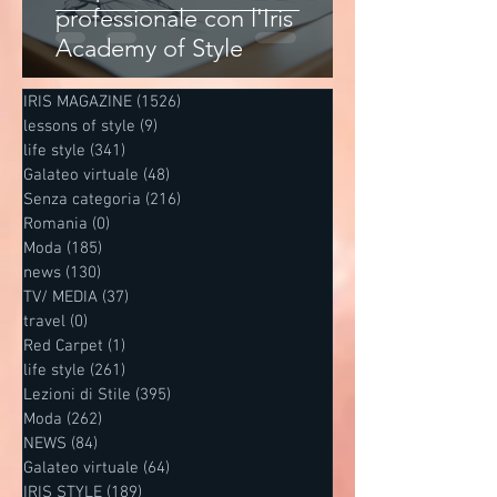
professionale con l'Iris
Academy of Style
IRIS MAGAZINE
(1526)
1526 post
lessons of style
(9)
9 post
life style
(341)
341 post
Galateo virtuale
(48)
48 post
Senza categoria
(216)
216 post
Romania
(0)
0 post
Moda
(185)
185 post
news
(130)
130 post
TV/ MEDIA
(37)
37 post
travel
(0)
0 post
Red Carpet
(1)
1 post
life style
(261)
261 post
Lezioni di Stile
(395)
395 post
Moda
(262)
262 post
NEWS
(84)
84 post
Galateo virtuale
(64)
64 post
IRIS STYLE
(189)
189 post