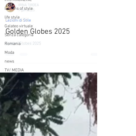
IRINA TIRDEA
lessons of style
7 gen 2025
life style
Lezioni di Stile
Galateo virtuale
Golden Globes 2025
Senza categoria
Golden Globes 2025
Romania
Moda
news
TV/ MEDIA
travel
Red Carpet
life style
Lezioni di Stile
Moda
NEWS
Galateo virtuale