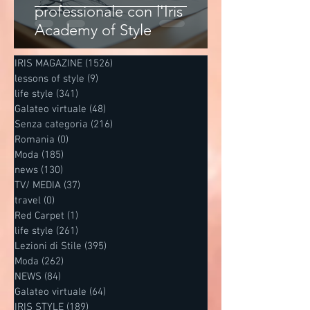
professionale con l'Iris
Academy of Style
IRIS MAGAZINE
(1526)
1526 post
lessons of style
(9)
9 post
life style
(341)
341 post
Galateo virtuale
(48)
48 post
Senza categoria
(216)
216 post
Romania
(0)
0 post
Moda
(185)
185 post
news
(130)
130 post
TV/ MEDIA
(37)
37 post
travel
(0)
0 post
Red Carpet
(1)
1 post
life style
(261)
261 post
Lezioni di Stile
(395)
395 post
Moda
(262)
262 post
NEWS
(84)
84 post
Galateo virtuale
(64)
64 post
IRIS STYLE
(189)
189 post