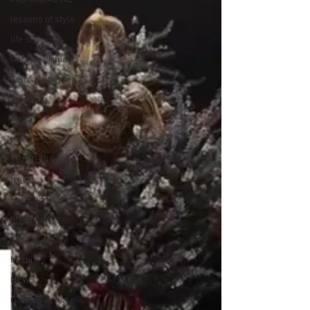
lessons of style
life style
Galateo virtuale
Senza categoria
Romania
Moda
news
TV/ MEDIA
travel
Red Carpet
life style
Lezioni di Stile
Moda
NEWS
Galateo virtuale