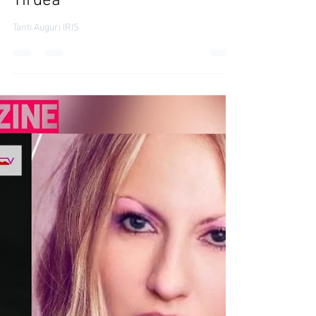
IRINA TIRDEA
14 gen 2024
Lezioni di Stile
Tanti Auguri IRIS by Irina
Tirdea
Tanti Auguri IRIS