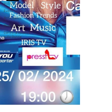
IRIS STYLE
Eventi
IRIS Cinema
Moda Sostenibile
Contro la violenza
sulle Donne