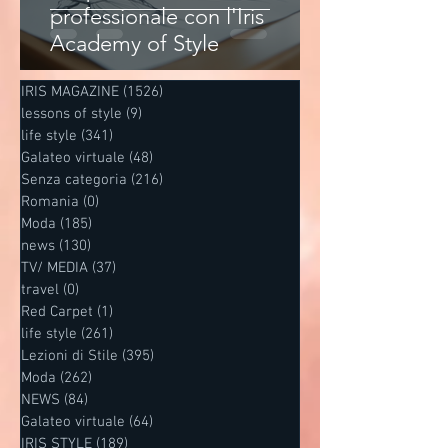
professionale con l'Iris
Academy of Style
IRIS MAGAZINE
(1526)
1526 post
lessons of style
(9)
9 post
life style
(341)
341 post
Galateo virtuale
(48)
48 post
Senza categoria
(216)
216 post
Romania
(0)
0 post
Moda
(185)
185 post
news
(130)
130 post
TV/ MEDIA
(37)
37 post
travel
(0)
0 post
Red Carpet
(1)
1 post
life style
(261)
261 post
Lezioni di Stile
(395)
395 post
Moda
(262)
262 post
NEWS
(84)
84 post
Galateo virtuale
(64)
64 post
IRIS STYLE
(189)
189 post