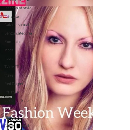
lessons of style
life style
Galateo virtuale
Senza categoria
Romania
Moda
news
TV/ MEDIA
travel
Red Carpet
life style
Lezioni di Stile
Moda
NEWS
Galateo virtuale