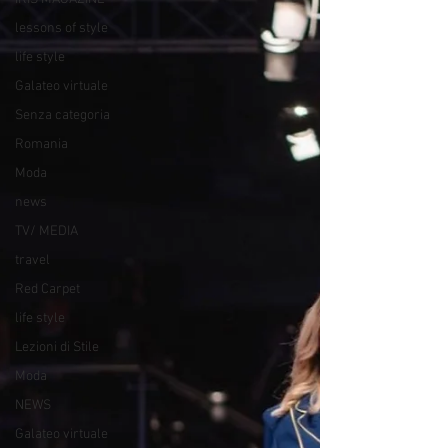
lessons of style
life style
Galateo virtuale
Senza categoria
Romania
Moda
news
TV/ MEDIA
travel
Red Carpet
life style
Lezioni di Stile
Moda
NEWS
Galateo virtuale