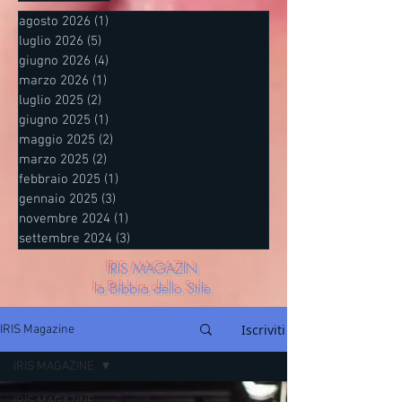
agosto 2026
(1)
1 post
luglio 2026
(5)
5 post
giugno 2026
(4)
4 post
marzo 2026
(1)
1 post
luglio 2025
(2)
2 post
giugno 2025
(1)
1 post
maggio 2025
(2)
2 post
marzo 2025
(2)
2 post
febbraio 2025
(1)
1 post
gennaio 2025
(3)
3 post
novembre 2024
(1)
1 post
settembre 2024
(3)
3 post
IRIS MAGAZIN
la Bibbia dello Stile
Iscriviti
IRIS Magazine
IRIS MAGAZINE
IRIS MAGAZINE