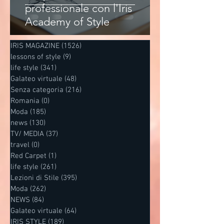
professionale con l'Iris
Academy of Style
IRIS MAGAZINE
(1526)
1526 post
lessons of style
(9)
9 post
life style
(341)
341 post
Galateo virtuale
(48)
48 post
Senza categoria
(216)
216 post
Romania
(0)
0 post
Moda
(185)
185 post
news
(130)
130 post
TV/ MEDIA
(37)
37 post
travel
(0)
0 post
Red Carpet
(1)
1 post
life style
(261)
261 post
Lezioni di Stile
(395)
395 post
Moda
(262)
262 post
NEWS
(84)
84 post
Galateo virtuale
(64)
64 post
IRIS STYLE
(189)
189 post