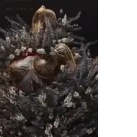
lessons of style
life style
Galateo virtuale
Senza categoria
Romania
Moda
news
TV/ MEDIA
travel
Red Carpet
life style
Lezioni di Stile
Moda
NEWS
Galateo virtuale