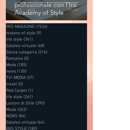
professionale con l'Iris
Academy of Style
IRIS MAGAZINE
(1526)
1526 post
lessons of style
(9)
9 post
life style
(341)
341 post
Galateo virtuale
(48)
48 post
Senza categoria
(216)
216 post
Romania
(0)
0 post
Moda
(185)
185 post
news
(130)
130 post
TV/ MEDIA
(37)
37 post
travel
(0)
0 post
Red Carpet
(1)
1 post
life style
(261)
261 post
Lezioni di Stile
(395)
395 post
Moda
(262)
262 post
NEWS
(84)
84 post
Galateo virtuale
(64)
64 post
IRIS STYLE
(189)
189 post