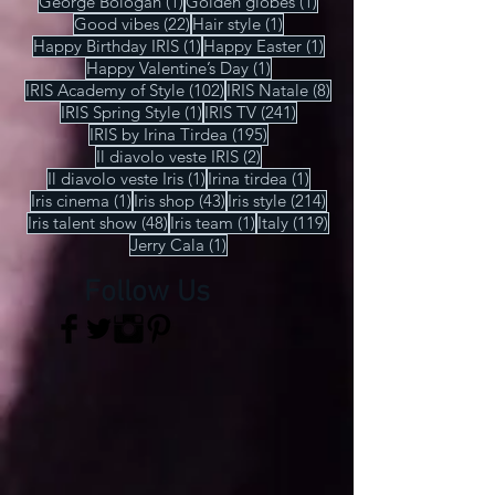
1 post
Gala di Primavera lecchese
(1)
1 post
7 post
Gala di primavera
(1)
Galateo digitale
(7)
1 post
1 post
George Bologan
(1)
Golden globes
(1)
22 post
1 post
Good vibes
(22)
Hair style
(1)
1 post
1 post
Happy Birthday IRIS
(1)
Happy Easter
(1)
1 post
Happy Valentine’s Day
(1)
102 post
8 post
IRIS Academy of Style
(102)
IRIS Natale
(8)
1 post
241 post
IRIS Spring Style
(1)
IRIS TV
(241)
195 post
IRIS by Irina Tirdea
(195)
2 post
Il diavolo veste IRIS
(2)
1 post
1 post
Il diavolo veste Iris
(1)
Irina tirdea
(1)
1 post
43 post
214 post
Iris cinema
(1)
Iris shop
(43)
Iris style
(214)
48 post
1 post
119 post
Iris talent show
(48)
Iris team
(1)
Italy
(119)
1 post
Jerry Cala
(1)
Follow Us