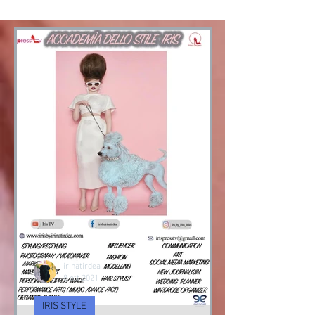
irinatirdea
8 ott 2021