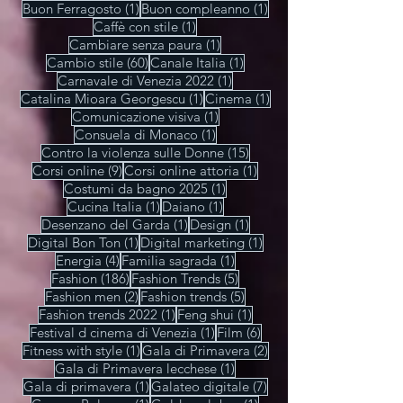
1 post
2 post
Beauty
(1)
Bellezza collaterale
(2)
5 post
1 post
1 post
Benessere
(5)
Black Friday
(1)
Bride
(1)
1 post
1 post
Buon Ferragosto
(1)
Buon compleanno
(1)
1 post
Caffè con stile
(1)
1 post
Cambiare senza paura
(1)
60 post
1 post
Cambio stile
(60)
Canale Italia
(1)
1 post
Carnavale di Venezia 2022
(1)
1 post
1 post
Catalina Mioara Georgescu
(1)
Cinema
(1)
1 post
Comunicazione visiva
(1)
1 post
Consuela di Monaco
(1)
15 post
Contro la violenza sulle Donne
(15)
9 post
1 post
Corsi online
(9)
Corsi online attoria
(1)
1 post
Costumi da bagno 2025
(1)
1 post
1 post
Cucina Italia
(1)
Daiano
(1)
1 post
1 post
Desenzano del Garda
(1)
Design
(1)
1 post
1 post
Digital Bon Ton
(1)
Digital marketing
(1)
4 post
1 post
Energia
(4)
Familia sagrada
(1)
186 post
5 post
Fashion
(186)
Fashion Trends
(5)
2 post
5 post
Fashion men
(2)
Fashion trends
(5)
1 post
1 post
Fashion trends 2022
(1)
Feng shui
(1)
1 post
6 post
Festival d cinema di Venezia
(1)
Film
(6)
1 post
2 post
Fitness with style
(1)
Gala di Primavera
(2)